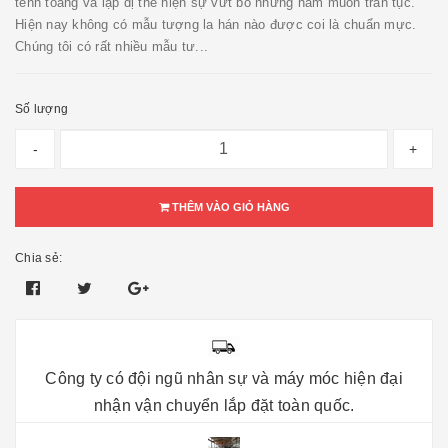
tềnh toàng và lập dị thể hiện sự vứt bỏ những ham muốn trần tục.
Hiện nay không có mẫu tượng la hán nào được coi là chuẩn mực.
Chúng tôi có rất nhiều mẫu tư...
Số lượng
-
+
THÊM VÀO GIỎ HÀNG
Chia sẻ:
Công ty có đội ngũ nhân sự và máy móc hiện đại
nhận vận chuyển lắp đặt toàn quốc.