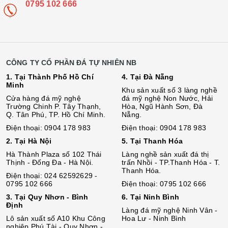
0795 102 666
CÔNG TY CỔ PHẦN ĐÁ TỰ NHIÊN NB
1. Tại Thành Phố Hồ Chí
4. Tại Đà Nẵng
Minh
Khu sản xuất số 3 làng nghề
Cửa hàng đá mỹ nghệ
đá mỹ nghệ Non Nước, Hải
Trường Chinh P. Tây Thạnh,
Hòa, Ngũ Hành Sơn, Đà
Q. Tân Phú, TP. Hồ Chí Minh.
Nẵng.
Điện thoại: 0904 178 983
Điện thoại: 0904 178 983
2. Tại Hà Nội
5. Tại Thanh Hóa
Hà Thành Plaza số 102 Thái
Làng nghề sản xuất đá thị
Thịnh - Đống Đa - Hà Nội.
trấn Nhồi - TP.Thanh Hóa - T.
Thanh Hóa.
Điện thoại: 024 62592629 -
0795 102 666
Điện thoại: 0795 102 666
3. Tại Quy Nhơn - Bình
6. Tại Ninh Bình
Định
Làng đá mỹ nghệ Ninh Vân -
Lô sả
n
xuất số A10 Khu Công
Hoa Lư - Ninh Bình
nghiệp Phú Tài - Quy Nhơn -