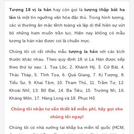
Tượng 18 vị la hán
hay còn gọi là
tượng thập bát ha
lán
là một tín ngưỡng văn hóa đặc thù. Trong hình tượng,
các vị thường ăn mặc tềnh toàng và lập dị thể hiện sự vứt
bỏ những ham muốn trần tục. Hiện nay không có mẫu
tượng la hán nào được coi là chuẩn mực.
Chúng tôi có rất nhiều mẫu
tượng la hán
với các kích
thước khác nhau. Theo quy định 18 vị La Hán được sếp
theo thứ tự sau: 1. Tọa Lộc, 2. Khánh Hỷ, 3. Cử Bát, 4.
Thác Tháp, 5. Tĩnh Tọa, 6. Quá Giang, 7. Kị Tượng, 8.
Tiếu Sư, 9. Khai Tâm, 10. Tham Thủ, 11. Trầm Tư, 12.
Khoái Nhĩ, 13. Bố Đại, 14. Ba Tiêu, 15. Trường Mi, 16.
Kháng Môn, 17. Hàng Long và 18. Phục Hổ.
Chúng tôi nhận tư vấn thiết kế miễn phí, hãy gọi cho
chúng tôi ngay!
Chúng tôi có nhà xưởng tại khắp ba miền tổ quốc (HCM,