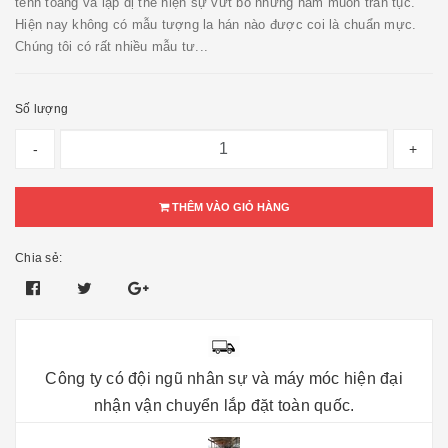
tềnh toàng và lập dị thể hiện sự vứt bỏ những ham muốn trần tục.
Hiện nay không có mẫu tượng la hán nào được coi là chuẩn mực.
Chúng tôi có rất nhiều mẫu tư...
Số lượng
-
+
THÊM VÀO GIỎ HÀNG
Chia sẻ:
Công ty có đội ngũ nhân sự và máy móc hiện đại
nhận vận chuyển lắp đặt toàn quốc.