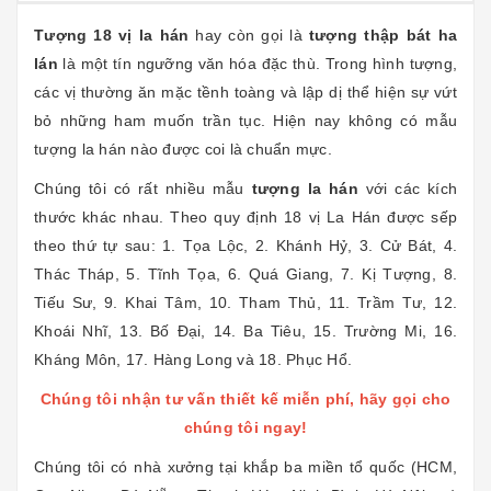
Tượng 18 vị la hán
hay còn gọi là
tượng thập bát ha
lán
là một tín ngưỡng văn hóa đặc thù. Trong hình tượng,
các vị thường ăn mặc tềnh toàng và lập dị thể hiện sự vứt
bỏ những ham muốn trần tục. Hiện nay không có mẫu
tượng la hán nào được coi là chuẩn mực.
Chúng tôi có rất nhiều mẫu
tượng la hán
với các kích
thước khác nhau. Theo quy định 18 vị La Hán được sếp
theo thứ tự sau: 1. Tọa Lộc, 2. Khánh Hỷ, 3. Cử Bát, 4.
Thác Tháp, 5. Tĩnh Tọa, 6. Quá Giang, 7. Kị Tượng, 8.
Tiếu Sư, 9. Khai Tâm, 10. Tham Thủ, 11. Trầm Tư, 12.
Khoái Nhĩ, 13. Bố Đại, 14. Ba Tiêu, 15. Trường Mi, 16.
Kháng Môn, 17. Hàng Long và 18. Phục Hổ.
Chúng tôi nhận tư vấn thiết kế miễn phí, hãy gọi cho
chúng tôi ngay!
Chúng tôi có nhà xưởng tại khắp ba miền tổ quốc (HCM,