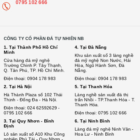
0795 102 666
CÔNG TY CỔ PHẦN ĐÁ TỰ NHIÊN NB
1. Tại Thành Phố Hồ Chí
4. Tại Đà Nẵng
Minh
Khu sản xuất số 3 làng nghề
Cửa hàng đá mỹ nghệ
đá mỹ nghệ Non Nước, Hải
Trường Chinh P. Tây Thạnh,
Hòa, Ngũ Hành Sơn, Đà
Q. Tân Phú, TP. Hồ Chí Minh.
Nẵng.
Điện thoại: 0904 178 983
Điện thoại: 0904 178 983
2. Tại Hà Nội
5. Tại Thanh Hóa
Hà Thành Plaza số 102 Thái
Làng nghề sản xuất đá thị
Thịnh - Đống Đa - Hà Nội.
trấn Nhồi - TP.Thanh Hóa - T.
Thanh Hóa.
Điện thoại: 024 62592629 -
0795 102 666
Điện thoại: 0795 102 666
3. Tại Quy Nhơn - Bình
6. Tại Ninh Bình
Định
Làng đá mỹ nghệ Ninh Vân -
Lô sả
n
xuất số A10 Khu Công
Hoa Lư - Ninh Bình
nghiệp Phú Tài - Quy Nhơn -