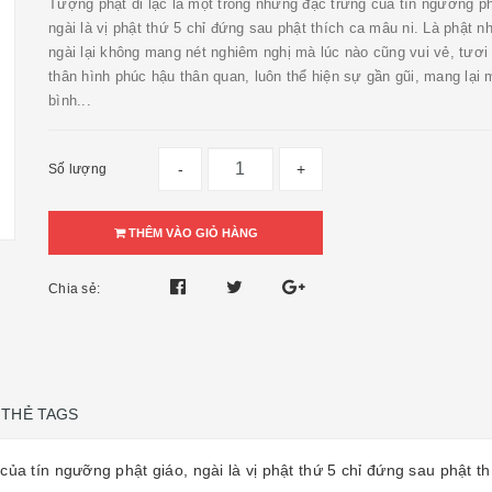
Tượng phật di lặc là một trong những đặc trưng của tín ngưỡng ph
ngài là vị phật thứ 5 chỉ đứng sau phật thích ca mâu ni. Là phật 
ngài lại không mang nét nghiêm nghị mà lúc nào cũng vui vẻ, tươi
thân hình phúc hậu thân quan, luôn thể hiện sự gần gũi, mang lại
bình...
-
+
Số lượng
THÊM VÀO GIỎ HÀNG
Chia sẻ:
THẺ TAGS
của tín ngưỡng phật giáo, ngài là vị phật thứ 5 chỉ đứng sau phật t