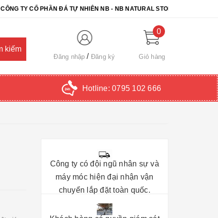
 CỔ PHẦN ĐÁ TỰ NHIÊN NB - NB NATURAL STONE. CHÚC QUÝ KHÁCH 
0
Đăng nhập
Đăng ký
Giỏ hàng
Hotline:
0795 102 666
Công ty có đội ngũ nhân sự và
máy móc hiện đại nhận vận
chuyển lắp đặt toàn quốc.