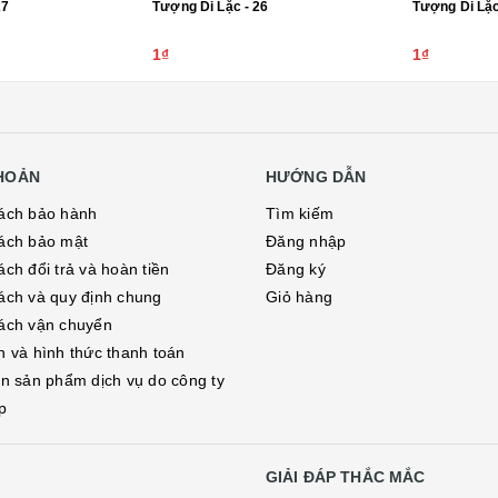
27
Tượng Di Lặc - 26
Tượng Di Lặc
1₫
1₫
KHOẢN
HƯỚNG DẪN
ách bảo hành
Tìm kiếm
ách bảo mật
Đăng nhập
ch đổi trả và hoàn tiền
Đăng ký
ách và quy định chung
Giỏ hàng
ách vận chuyển
h và hình thức thanh toán
in sản phẩm dịch vụ do công ty
p
GIẢI ĐÁP THẮC MẮC