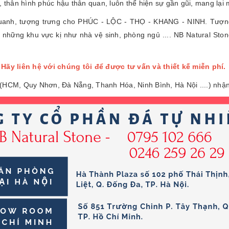
i, thân hình phúc hậu thân quan, luôn thể hiện sự gần gũi, mang lạ
quanh, tượng trưng cho PHÚC - LỘC - THỌ - KHANG - NINH. Tượng 
 những khu vực kị như nhà vệ sinh, phòng ngủ .... NB Natural St
Hãy liên hệ với chúng tôi để được tư vấn và thiết kế miễn phí.
 (HCM, Quy Nhơn, Đà Nẵng, Thanh Hóa, Ninh Bình, Hà Nội ....) nhận