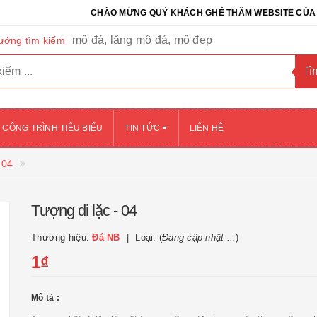
CHÀO MỪNG QUÝ KHÁCH GHÉ THĂM WEBSITE CỦA CÔNG TY
mộ đá, lăng mộ đá, mộ đẹp
ướng tìm kiếm
CÔNG TRÌNH TIÊU BIỂU
TIN TỨC
LIÊN HỆ
 04
Tượng di lặc - 04
Thương hiệu:
Đá NB
Loại: (
Đang cập nhật ...
)
1₫
Mô tả :