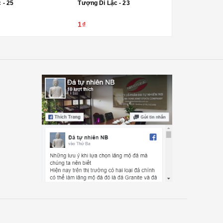
 - 25
Tượng Di Lặc - 23
1₫