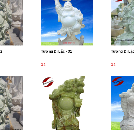
ặc - 32
Tượng Di Lặc - 31
1₫
1₫