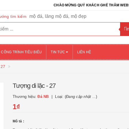
CHÀO MỪNG QUÝ KHÁCH GHÉ THĂM WEBSITE CỦA
mộ đá, lăng mộ đá, mộ đẹp
ướng tìm kiếm
CÔNG TRÌNH TIÊU BIỂU
TIN TỨC
LIÊN HỆ
 27
Tượng di lặc - 27
Thương hiệu:
Đá NB
Loại: (
Đang cập nhật ...
)
1₫
Mô tả :