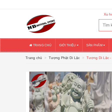
Xu h
TRANG CHỦ
GIỚI THIỆU
SẢN PHẨM
Trang chủ
Tượng Phật Di Lặc
Tượng Di Lặc -