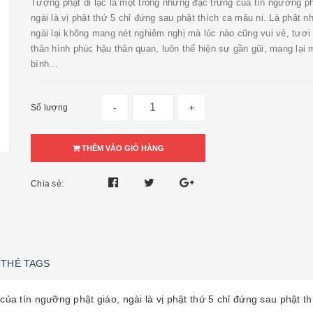
Tượng phật di lặc là một trong những đặc trưng của tín ngưỡng ph
ngài là vị phật thứ 5 chỉ đứng sau phật thích ca mâu ni. Là phật 
ngài lại không mang nét nghiêm nghị mà lúc nào cũng vui vẻ, tươi
thân hình phúc hậu thân quan, luôn thể hiện sự gần gũi, mang lại
bình...
-
+
Số lượng
THÊM VÀO GIỎ HÀNG
Chia sẻ:
THẺ TAGS
của tín ngưỡng phật giáo, ngài là vị phật thứ 5 chỉ đứng sau phật t