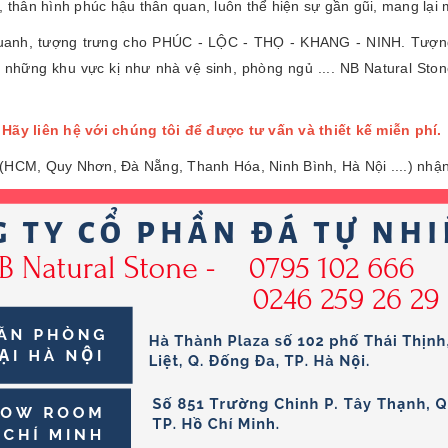
i, thân hình phúc hậu thân quan, luôn thể hiện sự gần gũi, mang lạ
quanh, tượng trưng cho PHÚC - LỘC - THỌ - KHANG - NINH. Tượng 
 những khu vực kị như nhà vệ sinh, phòng ngủ .... NB Natural St
Hãy liên hệ với chúng tôi để được tư vấn và thiết kế miễn phí.
 (HCM, Quy Nhơn, Đà Nẵng, Thanh Hóa, Ninh Bình, Hà Nội ....) nhận