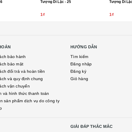
26
Tượng Di Lặc - 25
Tượng Di Lặc
1₫
1₫
KHOẢN
HƯỚNG DẪN
ách bảo hành
Tìm kiếm
ách bảo mật
Đăng nhập
ch đổi trả và hoàn tiền
Đăng ký
ách và quy định chung
Giỏ hàng
ách vận chuyển
h và hình thức thanh toán
in sản phẩm dịch vụ do công ty
p
GIẢI ĐÁP THẮC MẮC