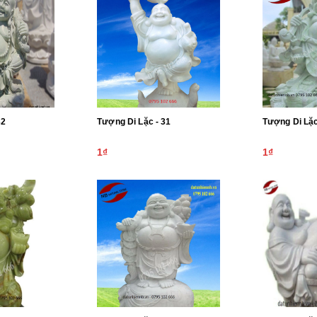
ặc - 32
Tượng Di Lặc - 31
1₫
1₫