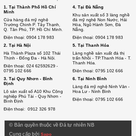
1. Tại Thành Phố Hồ Chí
4. Tại Đà Nẵng
Minh
Khu sản xuất số 3 làng nghề
Cửa hàng đá mỹ nghệ
đá mỹ nghệ Non Nước, Hải
Trường Chinh P. Tây Thạnh,
Hòa, Ngũ Hành Sơn, Đà
Q. Tân Phú, TP. Hồ Chí Minh.
Nẵng.
Điện thoại: 0904 178 983
Điện thoại: 0904 178 983
2. Tại Hà Nội
5. Tại Thanh Hóa
Hà Thành Plaza số 102 Thái
Làng nghề sản xuất đá thị
Thịnh - Đống Đa - Hà Nội.
trấn Nhồi - TP.Thanh Hóa - T.
Thanh Hóa.
Điện thoại: 024 62592629 -
0795 102 666
Điện thoại: 0795 102 666
3. Tại Quy Nhơn - Bình
6. Tại Ninh Bình
Định
Làng đá mỹ nghệ Ninh Vân -
Lô sả
n
xuất số A10 Khu Công
Hoa Lư - Ninh Bình
nghiệp Phú Tài - Quy Nhơn -
Điện thoại: 0795 102 666
Bình Định
Điện thoại: 0912 326 978
© Bản quyền thuộc về Đá tự nhiên NB
Cung cấp bởi
Sapo