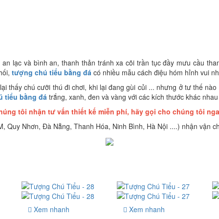
 an lạc và bình an, thanh thản tránh xa cõi trần tục đầy mưu cầu th
hối,
tượng chú tiểu bằng đá
có nhiều mẫu cách điệu hóm hỉnh vui n
ại thấy chú cưỡi thú đi chơi, khi lại đang gùi củi ... nhưng ở tư thế n
 tiểu bằng đá
trắng, xanh, đen và vàng với các kích thước khác nha
húng tôi nhận tư vấn thiết kế miễn phí, hãy gọi cho chúng tôi nga
, Quy Nhơn, Đà Nẵng, Thanh Hóa, Ninh Bình, Hà Nội ....) nhận vận ch
Xem nhanh
Xem nhanh