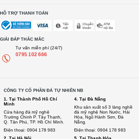
HỖ TRỢ THANH TOÁN
GIẢI ĐÁP THẮC MẮC
Tư vấn miễn phí (24/7)
0795 102 666
CÔNG TY CỔ PHẦN ĐÁ TỰ NHIÊN NB
1. Tại Thành Phố Hồ Chí
4. Tại Đà Nẵng
Minh
Khu sản xuất số 3 làng nghề
Cửa hàng đá mỹ nghệ
đá mỹ nghệ Non Nước, Hải
Trường Chinh P. Tây Thạnh,
Hòa, Ngũ Hành Sơn, Đà
Q. Tân Phú, TP. Hồ Chí Minh.
Nẵng.
Điện thoại: 0904 178 983
Điện thoại: 0904 178 983
2. Tại Hà Nội
5. Tại Thanh Hóa