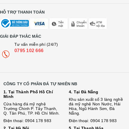
HỖ TRỢ THANH TOÁN
GIẢI ĐÁP THẮC MẮC
Tư vấn miễn phí (24/7)
0795 102 666
CÔNG TY CỔ PHẦN ĐÁ TỰ NHIÊN NB
1. Tại Thành Phố Hồ Chí
4. Tại Đà Nẵng
Minh
Khu sản xuất số 3 làng nghề
Cửa hàng đá mỹ nghệ
đá mỹ nghệ Non Nước, Hải
Trường Chinh P. Tây Thạnh,
Hòa, Ngũ Hành Sơn, Đà
Q. Tân Phú, TP. Hồ Chí Minh.
Nẵng.
Điện thoại: 0904 178 983
Điện thoại: 0904 178 983
2. Tại Hà Nội
5. Tại Thanh Hóa