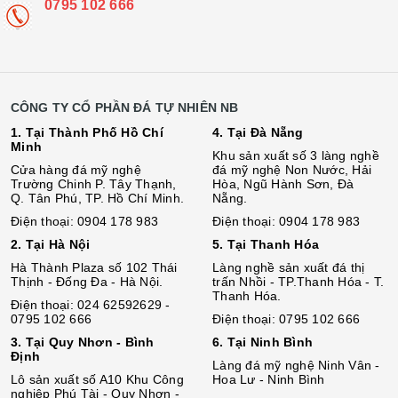
0795 102 666
CÔNG TY CỔ PHẦN ĐÁ TỰ NHIÊN NB
1. Tại Thành Phố Hồ Chí
4. Tại Đà Nẵng
Minh
Khu sản xuất số 3 làng nghề
Cửa hàng đá mỹ nghệ
đá mỹ nghệ Non Nước, Hải
Trường Chinh P. Tây Thạnh,
Hòa, Ngũ Hành Sơn, Đà
Q. Tân Phú, TP. Hồ Chí Minh.
Nẵng.
Điện thoại: 0904 178 983
Điện thoại: 0904 178 983
2. Tại Hà Nội
5. Tại Thanh Hóa
Hà Thành Plaza số 102 Thái
Làng nghề sản xuất đá thị
Thịnh - Đống Đa - Hà Nội.
trấn Nhồi - TP.Thanh Hóa - T.
Thanh Hóa.
Điện thoại: 024 62592629 -
0795 102 666
Điện thoại: 0795 102 666
3. Tại Quy Nhơn - Bình
6. Tại Ninh Bình
Định
Làng đá mỹ nghệ Ninh Vân -
Lô sả
n
xuất số A10 Khu Công
Hoa Lư - Ninh Bình
nghiệp Phú Tài - Quy Nhơn -