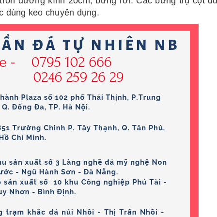
ột tròn đường kính 20cm, bưng rời. Các bưng trụ cột 
c dùng keo chuyên dụng.