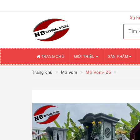
Xu h
TRANG CHỦ
GIỚI THIỆU
SẢN PHẨM
Trang chủ
Mộ vòm
Mộ Vòm- 26