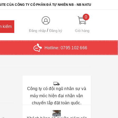
 CÔNG TY CỔ PHẦN ĐÁ TỰ NHIÊN NB - NB NATURAL STONE. CHÚC QU
0
Đăng nhập
Đăng ký
Giỏ hàng
Hotline:
0795 102 666
Công ty có đội ngũ nhân sự và
máy móc hiện đại nhận vận
chuyển lắp đặt toàn quốc.