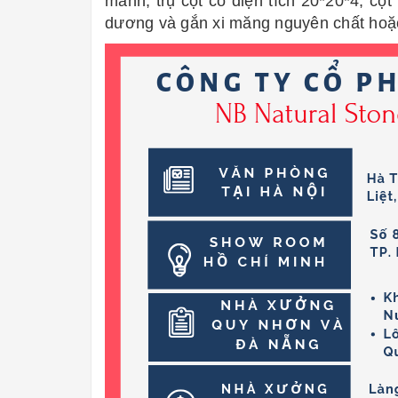
mảnh, trụ cột có diện tích 20*20*4, c
dương và gắn xi măng nguyên chất hoặ