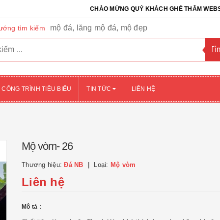
CHÀO MỪNG QUÝ KHÁCH GHÉ THĂM WEBSITE CỦA
mộ đá, lăng mộ đá, mộ đẹp
ướng tìm kiếm
CÔNG TRÌNH TIÊU BIỂU
TIN TỨC
LIÊN HỆ
Mộ vòm- 26
Thương hiệu:
Đá NB
Loại:
Mộ vòm
Liên hệ
Mô tả :