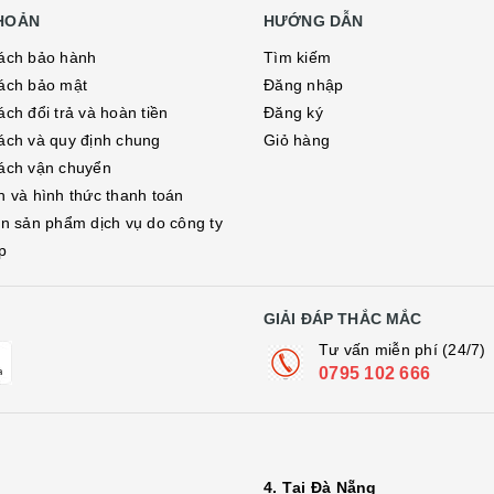
KHOẢN
HƯỚNG DẪN
ách bảo hành
Tìm kiếm
ách bảo mật
Đăng nhập
ch đổi trả và hoàn tiền
Đăng ký
ách và quy định chung
Giỏ hàng
ách vận chuyển
h và hình thức thanh toán
in sản phẩm dịch vụ do công ty
p
GIẢI ĐÁP THẮC MẮC
Tư vấn miễn phí (24/7)
0795 102 666
4. Tại Đà Nẵng