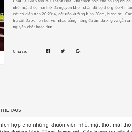
Chất liệu đá xanh rêu Thanh Hóa, khá thích hợp cho những khuôn 
nhỏ, mặt thờ, mái thờ đá nguyên khối, chân đế bệ thờ ghép 4 mảnh
cột có diện tích 20*20*4, cột tròn đường kính 20cm, bưng rời. Cá
trụ cột được liên kết với nhau bằng mộng đá âm dương và gắn xi
nguyên chất hoặc dùn...
Chia sẻ:
THẺ TAGS
thích hợp cho những khuôn viên nhỏ, mặt thờ, mái thờ