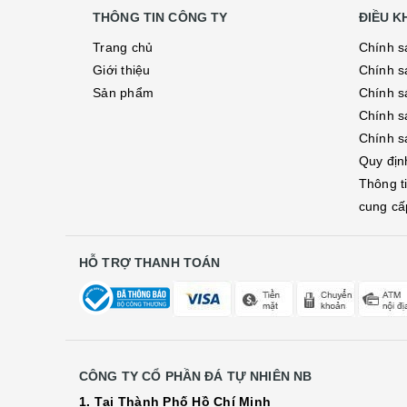
THÔNG TIN CÔNG TY
ĐIỀU 
Trang chủ
Chính s
Giới thiệu
Chính s
Sản phẩm
Chính sá
Chính s
Chính s
Quy địn
Thông t
cung cấ
HỖ TRỢ THANH TOÁN
CÔNG TY CỔ PHẦN ĐÁ TỰ NHIÊN NB
1. Tại Thành Phố Hồ Chí Minh