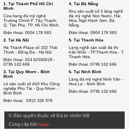
1. Tại Thành Phố Hồ Chí
4. Tại Đà Nẵng
Minh
Khu sản xuất số 3 làng nghề
Cửa hàng đá mỹ nghệ
đá mỹ nghệ Non Nước, Hải
Trường Chinh P. Tây Thạnh,
Hòa, Ngũ Hành Sơn, Đà
Q. Tân Phú, TP. Hồ Chí Minh.
Nẵng.
Điện thoại: 0904 178 983
Điện thoại: 0904 178 983
2. Tại Hà Nội
5. Tại Thanh Hóa
Hà Thành Plaza số 102 Thái
Làng nghề sản xuất đá thị
Thịnh - Đống Đa - Hà Nội.
trấn Nhồi - TP.Thanh Hóa - T.
Thanh Hóa.
Điện thoại: 024 62592629 -
0795 102 666
Điện thoại: 0795 102 666
3. Tại Quy Nhơn - Bình
6. Tại Ninh Bình
Định
Làng đá mỹ nghệ Ninh Vân -
Lô sả
n
xuất số A10 Khu Công
Hoa Lư - Ninh Bình
nghiệp Phú Tài - Quy Nhơn -
Điện thoại: 0795 102 666
Bình Định
Điện thoại: 0912 326 978
© Bản quyền thuộc về Đá tự nhiên NB
Cung cấp bởi
Sapo