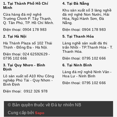
1. Tại Thành Phố Hồ Chí
4. Tại Đà Nẵng
Minh
Khu sản xuất số 3 làng nghề
Cửa hàng đá mỹ nghệ
đá mỹ nghệ Non Nước, Hải
Trường Chinh P. Tây Thạnh,
Hòa, Ngũ Hành Sơn, Đà
Q. Tân Phú, TP. Hồ Chí Minh.
Nẵng.
Điện thoại: 0904 178 983
Điện thoại: 0904 178 983
2. Tại Hà Nội
5. Tại Thanh Hóa
Hà Thành Plaza số 102 Thái
Làng nghề sản xuất đá thị
Thịnh - Đống Đa - Hà Nội.
trấn Nhồi - TP.Thanh Hóa - T.
Thanh Hóa.
Điện thoại: 024 62592629 -
0795 102 666
Điện thoại: 0795 102 666
3. Tại Quy Nhơn - Bình
6. Tại Ninh Bình
Định
Làng đá mỹ nghệ Ninh Vân -
Lô sả
n
xuất số A10 Khu Công
Hoa Lư - Ninh Bình
nghiệp Phú Tài - Quy Nhơn -
Điện thoại: 0795 102 666
Bình Định
Điện thoại: 0912 326 978
© Bản quyền thuộc về Đá tự nhiên NB
Cung cấp bởi
Sapo