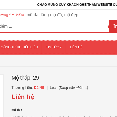
CHÀO MỪNG QUÝ KHÁCH GHÉ THĂM WEBSITE CỦA CÔNG 
mộ đá, lăng mộ đá, mộ đẹp
ướng tìm kiếm
CÔNG TRÌNH TIÊU BIỂU
TIN TỨC
LIÊN HỆ
Mộ tháp- 29
Thương hiệu:
Đá NB
Loại: (
Đang cập nhật ...
)
Liên hệ
Mô tả :