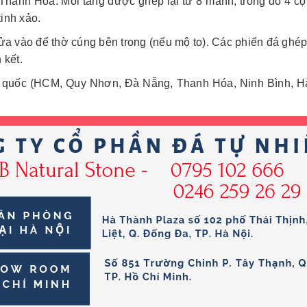
hanh Hóa. Mỗi tầng được ghép lại từ 8 mảnh, trong đó 4 cộ
tinh xảo.
ửa vào để thờ cúng bên trong (nếu mộ to). Các phiến đá ghé
 kết.
ổ quốc (HCM, Quy Nhơn, Đà Nẵng, Thanh Hóa, Ninh Bình, Hà N