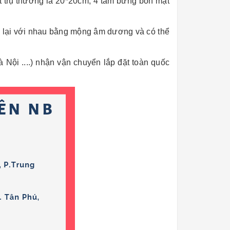
t trụ thường là 20*20cm, 4 tấm bưng bốn mặt
p lại với nhau bằng mộng âm dương và có thể
ội ....) nhận vận chuyển lắp đặt toàn quốc