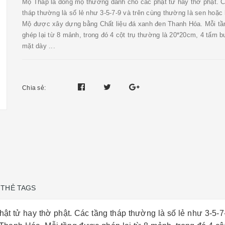
Mộ Tháp là dòng mộ thường dành cho các phật tử hay thờ phật. C
tháp thường là số lẻ như 3-5-7-9 và trên cùng thường là sen hoặc 
Mộ được xây dựng bằng Chất liệu đá xanh đen Thanh Hóa. Mỗi t
ghép lại từ 8 mảnh, trong đó 4 cột trụ thường là 20*20cm, 4 tấm 
mặt dày ...
Chia sẻ:
THẺ TAGS
t tử hay thờ phật. Các tầng tháp thường là số lẻ như 3-5-7-