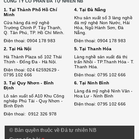
CÔNG TY CỔ PHẦN ĐÁ TỰ NHIÊN NB
1. Tại Thành Phố Hồ Chí
4. Tại Đà Nẵng
Minh
Khu sản xuất số 3 làng nghề
Cửa hàng đá mỹ nghệ
đá mỹ nghệ Non Nước, Hải
Trường Chinh P. Tây Thạnh,
Hòa, Ngũ Hành Sơn, Đà
Q. Tân Phú, TP. Hồ Chí Minh.
Nẵng.
Điện thoại: 0904 178 983
Điện thoại: 0904 178 983
2. Tại Hà Nội
5. Tại Thanh Hóa
Hà Thành Plaza số 102 Thái
Làng nghề sản xuất đá thị
Thịnh - Đống Đa - Hà Nội.
trấn Nhồi - TP.Thanh Hóa - T.
Thanh Hóa.
Điện thoại: 024 62592629 -
0795 102 666
Điện thoại: 0795 102 666
3. Tại Quy Nhơn - Bình
6. Tại Ninh Bình
Định
Làng đá mỹ nghệ Ninh Vân -
Lô sả
n
xuất số A10 Khu Công
Hoa Lư - Ninh Bình
nghiệp Phú Tài - Quy Nhơn -
Điện thoại: 0795 102 666
Bình Định
Điện thoại: 0912 326 978
© Bản quyền thuộc về Đá tự nhiên NB