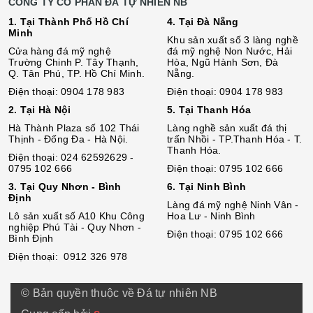
CÔNG TY CỔ PHẦN ĐÁ TỰ NHIÊN NB
1. Tại Thành Phố Hồ Chí
4. Tại Đà Nẵng
Minh
Khu sản xuất số 3 làng nghề
Cửa hàng đá mỹ nghệ
đá mỹ nghệ Non Nước, Hải
Trường Chinh P. Tây Thạnh,
Hòa, Ngũ Hành Sơn, Đà
Q. Tân Phú, TP. Hồ Chí Minh.
Nẵng.
Điện thoại: 0904 178 983
Điện thoại: 0904 178 983
2. Tại Hà Nội
5. Tại Thanh Hóa
Hà Thành Plaza số 102 Thái
Làng nghề sản xuất đá thị
Thịnh - Đống Đa - Hà Nội.
trấn Nhồi - TP.Thanh Hóa - T.
Thanh Hóa.
Điện thoại: 024 62592629 -
0795 102 666
Điện thoại: 0795 102 666
3. Tại Quy Nhơn - Bình
6. Tại Ninh Bình
Định
Làng đá mỹ nghệ Ninh Vân -
Lô sả
n
xuất số A10 Khu Công
Hoa Lư - Ninh Bình
nghiệp Phú Tài - Quy Nhơn -
Điện thoại: 0795 102 666
Bình Định
Điện thoại: 0912 326 978
© Bản quyền thuộc về Đá tự nhiên NB