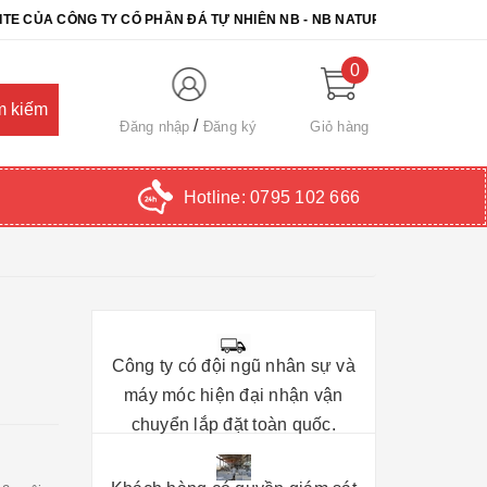
CÔNG TY CỔ PHẦN ĐÁ TỰ NHIÊN NB - NB NATURAL STONE. CHÚC QUÝ
0
Đăng nhập
Đăng ký
Giỏ hàng
Hotline:
0795 102 666
Công ty có đội ngũ nhân sự và
máy móc hiện đại nhận vận
chuyển lắp đặt toàn quốc.