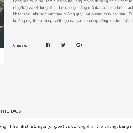
Lăng mộ tổ là nơi thờ cúng tổ họ, lăng mộ tổ thường nhiều nhất là
(ông/bà) và 01 long đình thờ chung. Lăng mộ đá có nhiều kiểu cách
khác nhau nhưng tuân theo những quy luật phong thủy cơ bản. Đ
là lăng mộ tổ sử dụng chất liệu đá granite cứng bóng và đẹp, tiếp th
Chia sẻ:
THẺ TAGS
ường nhiều nhất là 2 ngôi (ông/bà) và 01 long đình thờ chung. Lăng 