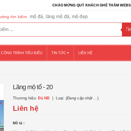
CHÀO MỪNG QUÝ KHÁCH GHÉ THĂM WEBSITE CỦA 
mộ đá, lăng mộ đá, mộ đẹp
ướng tìm kiếm
CÔNG TRÌNH TIÊU BIỂU
TIN TỨC
LIÊN HỆ
Lăng mộ tổ - 20
Thương hiệu:
Đá NB
Loại: (
Đang cập nhật ...
)
Liên hệ
Mô tả :