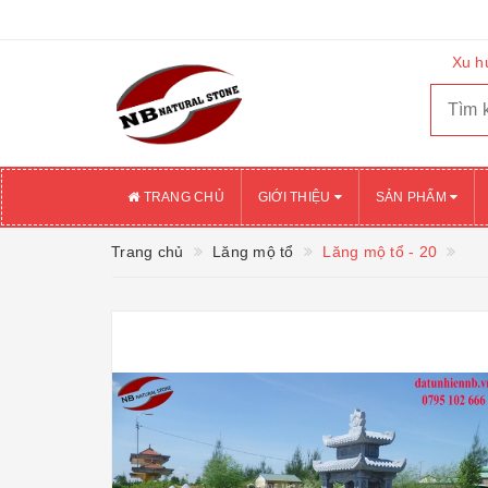
Xu h
TRANG CHỦ
GIỚI THIỆU
SẢN PHẨM
Trang chủ
Lăng mộ tổ
Lăng mộ tổ - 20