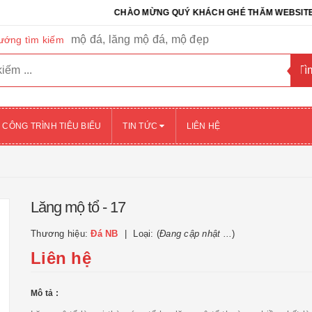
CHÀO MỪNG QUÝ KHÁCH GHÉ THĂM WEBSITE CỦA CÔ
mộ đá, lăng mộ đá, mộ đẹp
ướng tìm kiếm
CÔNG TRÌNH TIÊU BIỂU
TIN TỨC
LIÊN HỆ
Lăng mộ tổ - 17
Thương hiệu:
Đá NB
Loại: (
Đang cập nhật ...
)
Liên hệ
Mô tả :