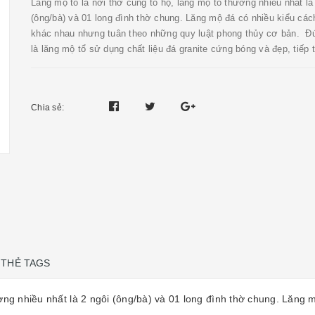
Lăng mộ tổ là nơi thờ cúng tổ họ, lăng mộ tổ thường nhiều nhất là
(ông/bà) và 01 long đình thờ chung. Lăng mộ đá có nhiều kiểu cách
khác nhau nhưng tuân theo những quy luật phong thủy cơ bản. Đ
là lăng mộ tổ sử dụng chất liệu đá granite cứng bóng và đẹp, tiếp th
Chia sẻ:
THẺ TAGS
ường nhiều nhất là 2 ngôi (ông/bà) và 01 long đình thờ chung. Lăng 