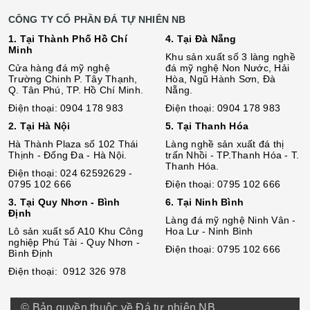
CÔNG TY CỔ PHẦN ĐÁ TỰ NHIÊN NB
1. Tại Thành Phố Hồ Chí
4. Tại Đà Nẵng
Minh
Khu sản xuất số 3 làng nghề
Cửa hàng đá mỹ nghệ
đá mỹ nghệ Non Nước, Hải
Trường Chinh P. Tây Thạnh,
Hòa, Ngũ Hành Sơn, Đà
Q. Tân Phú, TP. Hồ Chí Minh.
Nẵng.
Điện thoại: 0904 178 983
Điện thoại: 0904 178 983
2. Tại Hà Nội
5. Tại Thanh Hóa
Hà Thành Plaza số 102 Thái
Làng nghề sản xuất đá thị
Thịnh - Đống Đa - Hà Nội.
trấn Nhồi - TP.Thanh Hóa - T.
Thanh Hóa.
Điện thoại: 024 62592629 -
0795 102 666
Điện thoại: 0795 102 666
3. Tại Quy Nhơn - Bình
6. Tại Ninh Bình
Định
Làng đá mỹ nghệ Ninh Vân -
Lô sả
n
xuất số A10 Khu Công
Hoa Lư - Ninh Bình
nghiệp Phú Tài - Quy Nhơn -
Điện thoại: 0795 102 666
Bình Định
Điện thoại: 0912 326 978
© Bản quyền thuộc về Đá tự nhiên NB