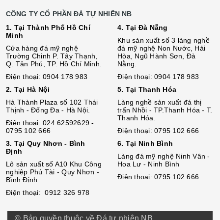
CÔNG TY CỔ PHẦN ĐÁ TỰ NHIÊN NB
1. Tại Thành Phố Hồ Chí
4. Tại Đà Nẵng
Minh
Khu sản xuất số 3 làng nghề
Cửa hàng đá mỹ nghệ
đá mỹ nghệ Non Nước, Hải
Trường Chinh P. Tây Thạnh,
Hòa, Ngũ Hành Sơn, Đà
Q. Tân Phú, TP. Hồ Chí Minh.
Nẵng.
Điện thoại: 0904 178 983
Điện thoại: 0904 178 983
2. Tại Hà Nội
5. Tại Thanh Hóa
Hà Thành Plaza số 102 Thái
Làng nghề sản xuất đá thị
Thịnh - Đống Đa - Hà Nội.
trấn Nhồi - TP.Thanh Hóa - T.
Thanh Hóa.
Điện thoại: 024 62592629 -
0795 102 666
Điện thoại: 0795 102 666
3. Tại Quy Nhơn - Bình
6. Tại Ninh Bình
Định
Làng đá mỹ nghệ Ninh Vân -
Lô sả
n
xuất số A10 Khu Công
Hoa Lư - Ninh Bình
nghiệp Phú Tài - Quy Nhơn -
Điện thoại: 0795 102 666
Bình Định
Điện thoại: 0912 326 978
© Bản quyền thuộc về Đá tự nhiên NB