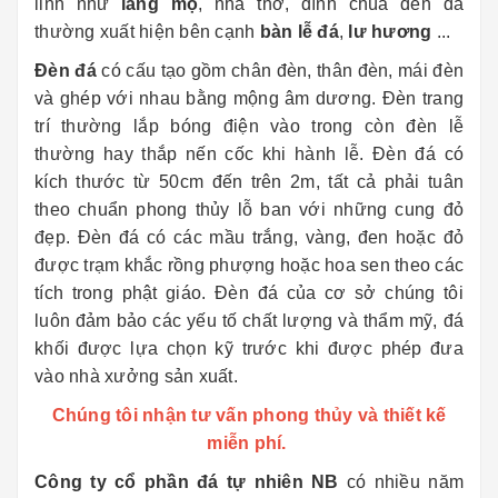
linh như
lăng mộ
, nhà thờ, đình chùa đèn đá
thường xuất hiện bên cạnh
bàn lễ đá
,
lư hương
...
Đèn đá
có cấu tạo gồm chân đèn, thân đèn, mái đèn
và ghép với nhau bằng mộng âm dương. Đèn trang
trí thường lắp bóng điện vào trong còn đèn lễ
thường hay thắp nến cốc khi hành lễ. Đèn đá có
kích thước từ 50cm đến trên 2m, tất cả phải tuân
theo chuẩn phong thủy lỗ ban với những cung đỏ
đẹp. Đèn đá có các mầu trắng, vàng, đen hoặc đỏ
được trạm khắc rồng phượng hoặc hoa sen theo các
tích trong phật giáo. Đèn đá của cơ sở chúng tôi
luôn đảm bảo các yếu tố chất lượng và thẩm mỹ, đá
khối được lựa chọn kỹ trước khi được phép đưa
vào nhà xưởng sản xuất.
Chúng tôi nhận tư vấn phong thủy và thiết kế
miễn phí.
Công ty cổ phần đá tự nhiên NB
có nhiều năm