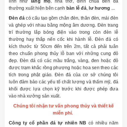
linh như
lăng mộ
, nhà thờ, đình chùa đèn đá
thường xuất hiện bên cạnh
bàn lễ đá
,
lư hương
...
Đèn đá
có cấu tạo gồm chân đèn, thân đèn, mái đèn
và ghép với nhau bằng mộng âm dương. Đèn trang
trí thường lắp bóng điện vào trong còn đèn lễ
thường hay thắp nến cốc khi hành lễ. Đèn đá có
kích thước từ 50cm đến trên 2m, tất cả phải tuân
theo chuẩn phong thủy lỗ ban với những cung đỏ
đẹp. Đèn đá có các mầu trắng, vàng, đen hoặc đỏ
được trạm khắc rồng phượng hoặc hoa sen theo các
tích trong phật giáo. Đèn đá của cơ sở chúng tôi
luôn đảm bảo các yếu tố chất lượng và thẩm mỹ, đá
khối được lựa chọn kỹ trước khi được phép đưa
vào nhà xưởng sản xuất.
Chúng tôi nhận tư vấn phong thủy và thiết kế
miễn phí.
Công ty cổ phần đá tự nhiên NB
có nhiều năm