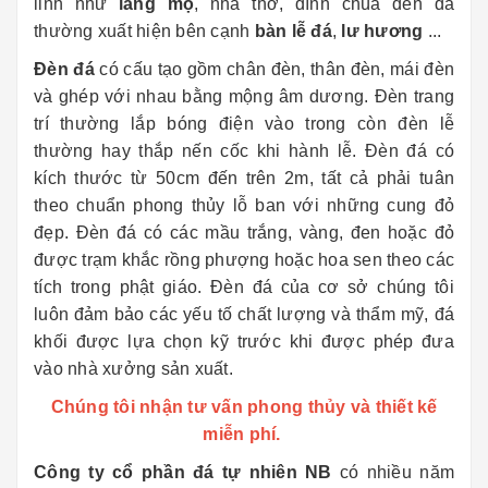
linh như
lăng mộ
, nhà thờ, đình chùa đèn đá
thường xuất hiện bên cạnh
bàn lễ đá
,
lư hương
...
Đèn đá
có cấu tạo gồm chân đèn, thân đèn, mái đèn
và ghép với nhau bằng mộng âm dương. Đèn trang
trí thường lắp bóng điện vào trong còn đèn lễ
thường hay thắp nến cốc khi hành lễ. Đèn đá có
kích thước từ 50cm đến trên 2m, tất cả phải tuân
theo chuẩn phong thủy lỗ ban với những cung đỏ
đẹp. Đèn đá có các mầu trắng, vàng, đen hoặc đỏ
được trạm khắc rồng phượng hoặc hoa sen theo các
tích trong phật giáo. Đèn đá của cơ sở chúng tôi
luôn đảm bảo các yếu tố chất lượng và thẩm mỹ, đá
khối được lựa chọn kỹ trước khi được phép đưa
vào nhà xưởng sản xuất.
Chúng tôi nhận tư vấn phong thủy và thiết kế
miễn phí.
Công ty cổ phần đá tự nhiên NB
có nhiều năm