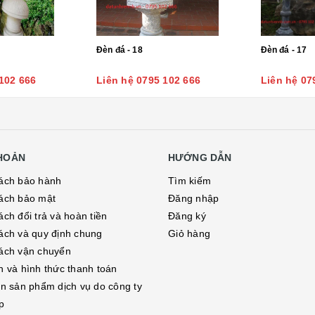
Đèn đá - 18
Đèn đá - 17
102 666
Liên hệ 0795 102 666
Liên hệ 07
KHOẢN
HƯỚNG DẪN
ách bảo hành
Tìm kiếm
ách bảo mật
Đăng nhập
ch đổi trả và hoàn tiền
Đăng ký
ách và quy định chung
Giỏ hàng
ách vận chuyển
h và hình thức thanh toán
in sản phẩm dịch vụ do công ty
p