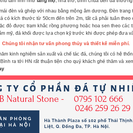
 khu tâm linh như
lăng mộ
, nhà thờ, đình chùa đèn đá thường
 mái đèn và ghép với nhau bằng mộng âm dương. Đèn trang tr
á có kích thước từ 50cm đến trên 2m, tất cả phải tuân the
oặc đỏ được trạm khắc rồng phượng hoặc hoa sen theo các tí
thẩm mỹ, đá khối được lựa chọn kỹ trước khi được phép đưa 
Chúng tôi nhận tư vấn phong thủy và thiết kế miễn phí.
ăm kinh nghiệm sản xuất và chế tác đá, chúng tôi có hệ thố
ình ra tới HN rất thuận tiện cho quý khách ghé thăm và xe
ay