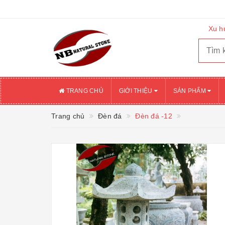
Xu h
TRANG CHỦ
GIỚI THIỆU
SẢN PHẨM
Trang chủ
Đèn đá
Đèn đá -12