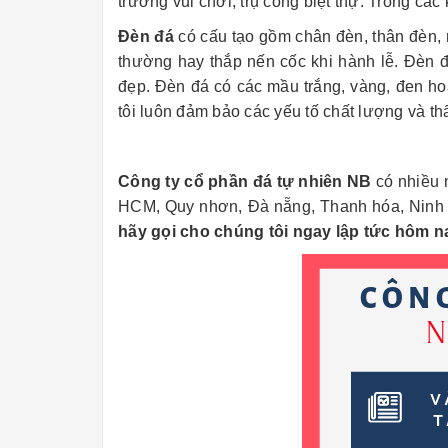
trường vui chơi, trụ cổng biệt thự. Trong các
Đèn đá
có cấu tạo gồm chân đèn, thân đèn,
thường hay thắp nến cốc khi hành lễ. Đèn đ
đẹp. Đèn đá có các mầu trắng, vàng, đen h
tôi luôn đảm bảo các yếu tố chất lượng và 
Công ty cổ phần đá tự nhiên NB
có nhiều n
HCM, Quy nhơn, Đà nẵng, Thanh hóa, Ninh B
hãy gọi cho chúng tôi ngay lập tức hôm n