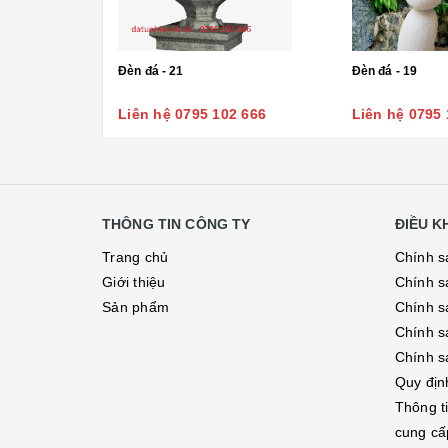
Đèn đá - 21
Đèn đá - 19
Liên hệ 0795 102 666
Liên hệ 0795 
THÔNG TIN CÔNG TY
ĐIỀU 
Trang chủ
Chính s
Giới thiệu
Chính s
Sản phẩm
Chính sá
Chính s
Chính s
Quy địn
Thông t
cung cấ