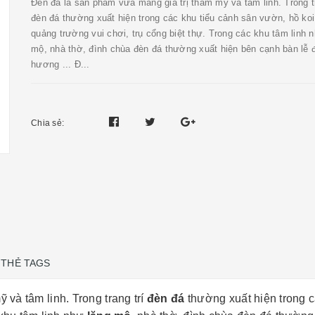
Đèn đá là sản phẩm vừa mang giá trị thẩm mỹ và tâm linh. Trong tr
đèn đá thường xuất hiện trong các khu tiểu cảnh sân vườn, hồ koi
quảng trường vui chơi, trụ cổng biệt thự. Trong các khu tâm linh 
mộ, nhà thờ, đình chùa đèn đá thường xuất hiện bên cạnh bàn lễ đ
hương ... Đ...
Chia sẻ:
THẺ TAGS
 và tâm linh. Trong trang trí
đèn đá
thường xuất hiện trong 