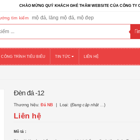
CHÀO MỪNG QUÝ KHÁCH GHÉ THĂM WEBSITE CỦA CÔNG TY CỔ PHẦN 
mộ đá, lăng mộ đá, mộ đẹp
ướng tìm kiếm
CÔNG TRÌNH TIÊU BIỂU
TIN TỨC
LIÊN HỆ
Đèn đá -12
Thương hiệu:
Đá NB
Loại: (
Đang cập nhật ...
)
Liên hệ
Mô tả :