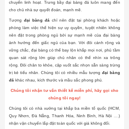
chuyển linh hoạt. Trưng bầy đại bàng đá luôn mang đến
cho chủ nhà sự quyết đoán, mạnh mẽ.
Tượng
đại bàng đá
chỉ nên đặt tại phòng khách hoặc
phòng làm việc thể hiện sự uy quyền, tuyệt nhiên không
nên đặt trong phòng ngủ bởi sự mạnh mẽ của đại bàng
ảnh hưởng đến giấc ngủ của bạn. Với đôi cánh rộng và
vững chắc, đại bàng có thể bay lộn khắp mọi nơi, phủ tầm
quan sát rộng lớn giúp chủ nhân có thể nhìn xa trông
rộng. Đôi chân to khỏe, cặp vuốt sắc nhọn sẵn sàng trừng
trị kẻ tiểu nhân. Chúng tôi có nhiều mẫu tượng
đại bàng
đá
khác nhau, kích thước và mầu sắc phong phú.
Chúng tôi nhận tư vấn thiết kế miễn phí, hãy gọi cho
chúng tôi ngay!
Chúng tôi có nhà xưởng tại khắp ba miền tổ quốc (HCM,
Quy Nhơn, Đà Nẵng, Thanh Hóa, Ninh Bình, Hà Nội ....)
nhận vận chuyển lắp đặt toàn quốc với giá không đổi.