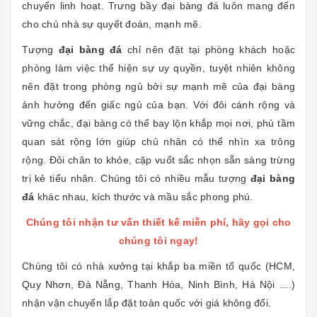
chuyển linh hoạt. Trưng bầy đại bàng đá luôn mang đến
cho chủ nhà sự quyết đoán, mạnh mẽ.
Tượng
đại bàng đá
chỉ nên đặt tại phòng khách hoặc
phòng làm việc thể hiện sự uy quyền, tuyệt nhiên không
nên đặt trong phòng ngủ bởi sự mạnh mẽ của đại bàng
ảnh hưởng đến giấc ngủ của bạn. Với đôi cánh rộng và
vững chắc, đại bàng có thể bay lộn khắp mọi nơi, phủ tầm
quan sát rộng lớn giúp chủ nhân có thể nhìn xa trông
rộng. Đôi chân to khỏe, cặp vuốt sắc nhọn sẵn sàng trừng
trị kẻ tiểu nhân. Chúng tôi có nhiều mẫu tượng
đại bàng
đá
khác nhau, kích thước và mầu sắc phong phú.
Chúng tôi nhận tư vấn thiết kế miễn phí, hãy gọi cho
chúng tôi ngay!
Chúng tôi có nhà xưởng tại khắp ba miền tổ quốc (HCM,
Quy Nhơn, Đà Nẵng, Thanh Hóa, Ninh Bình, Hà Nội ....)
nhận vận chuyển lắp đặt toàn quốc với giá không đổi.