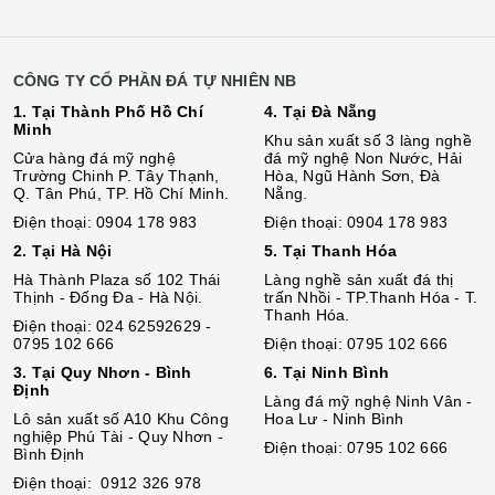
CÔNG TY CỔ PHẦN ĐÁ TỰ NHIÊN NB
1. Tại Thành Phố Hồ Chí
4. Tại Đà Nẵng
Minh
Khu sản xuất số 3 làng nghề
Cửa hàng đá mỹ nghệ
đá mỹ nghệ Non Nước, Hải
Trường Chinh P. Tây Thạnh,
Hòa, Ngũ Hành Sơn, Đà
Q. Tân Phú, TP. Hồ Chí Minh.
Nẵng.
Điện thoại: 0904 178 983
Điện thoại: 0904 178 983
2. Tại Hà Nội
5. Tại Thanh Hóa
Hà Thành Plaza số 102 Thái
Làng nghề sản xuất đá thị
Thịnh - Đống Đa - Hà Nội.
trấn Nhồi - TP.Thanh Hóa - T.
Thanh Hóa.
Điện thoại: 024 62592629 -
0795 102 666
Điện thoại: 0795 102 666
3. Tại Quy Nhơn - Bình
6. Tại Ninh Bình
Định
Làng đá mỹ nghệ Ninh Vân -
Lô sả
n
xuất số A10 Khu Công
Hoa Lư - Ninh Bình
nghiệp Phú Tài - Quy Nhơn -
Điện thoại: 0795 102 666
Bình Định
Điện thoại: 0912 326 978