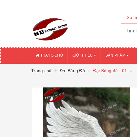
Xu h
TRANG CHỦ
GIỚI THIỆU
SẢN PHẨM
Trang chủ
Đại Bàng Đá
Đại Bàng đá - 01