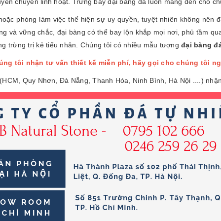
 uyển chuyển linh hoạt. Trưng bầy đại bàng đá luôn mang đến cho 
hoặc phòng làm việc thể hiện sự uy quyền, tuyệt nhiên không nên
g và vững chắc, đại bàng có thể bay lộn khắp mọi nơi, phủ tầm qua
ng trừng trị kẻ tiểu nhân. Chúng tôi có nhiều mẫu tượng
đại bàng đ
ng tôi nhận tư vấn thiết kế miễn phí, hãy gọi cho chúng tôi n
(HCM, Quy Nhơn, Đà Nẵng, Thanh Hóa, Ninh Bình, Hà Nội ....) nhận 