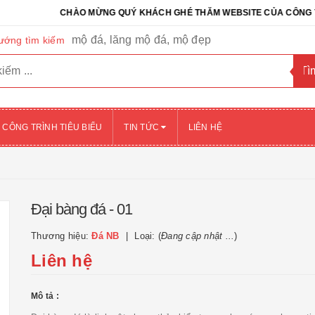
CHÀO MỪNG QUÝ KHÁCH GHÉ THĂM WEBSITE CỦA CÔNG TY CỔ PH
mộ đá, lăng mộ đá, mộ đẹp
ướng tìm kiếm
CÔNG TRÌNH TIÊU BIỂU
TIN TỨC
LIÊN HỆ
Đại bàng đá - 01
Thương hiệu:
Đá NB
Loại: (
Đang cập nhật ...
)
Liên hệ
Mô tả :