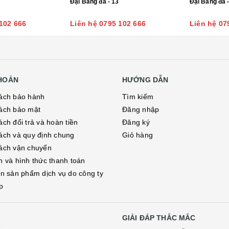
Đại Bàng đá - 13
Đại Bàng đá 
102 666
Liên hệ 0795 102 666
Liên hệ 07
KHOẢN
HƯỚNG DẪN
ách bảo hành
Tìm kiếm
ách bảo mật
Đăng nhập
ch đổi trả và hoàn tiền
Đăng ký
ách và quy định chung
Giỏ hàng
ách vận chuyển
h và hình thức thanh toán
in sản phẩm dịch vụ do công ty
p
GIẢI ĐÁP THẮC MẮC