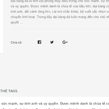
Đại bàng đá là linh vật phong thủy biểu trưng cho sức mạnh, sự ti
và uy quyền. Được mệnh danh là chúa tể của bầu trời, đại bàng c
tinh anh, đôi cánh rộng lớn, cái mỏ chắc khỏe, bộ vuốt sắc nhọn 
chuyển linh hoạt. Trưng bầy đại bàng đá luôn mang đến cho chủ n
quyết ...
Chia sẻ:
THẺ TAGS
o sức mạnh, sự tinh anh và uy quyền. Được mệnh danh là chúa tể của