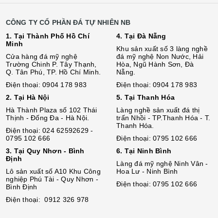
CÔNG TY CỔ PHẦN ĐÁ TỰ NHIÊN NB
1. Tại Thành Phố Hồ Chí
4. Tại Đà Nẵng
Minh
Khu sản xuất số 3 làng nghề
Cửa hàng đá mỹ nghệ
đá mỹ nghệ Non Nước, Hải
Trường Chinh P. Tây Thạnh,
Hòa, Ngũ Hành Sơn, Đà
Q. Tân Phú, TP. Hồ Chí Minh.
Nẵng.
Điện thoại: 0904 178 983
Điện thoại: 0904 178 983
2. Tại Hà Nội
5. Tại Thanh Hóa
Hà Thành Plaza số 102 Thái
Làng nghề sản xuất đá thị
Thịnh - Đống Đa - Hà Nội.
trấn Nhồi - TP.Thanh Hóa - T.
Thanh Hóa.
Điện thoại: 024 62592629 -
0795 102 666
Điện thoại: 0795 102 666
3. Tại Quy Nhơn - Bình
6. Tại Ninh Bình
Định
Làng đá mỹ nghệ Ninh Vân -
Lô sả
n
xuất số A10 Khu Công
Hoa Lư - Ninh Bình
nghiệp Phú Tài - Quy Nhơn -
Điện thoại: 0795 102 666
Bình Định
Điện thoại: 0912 326 978