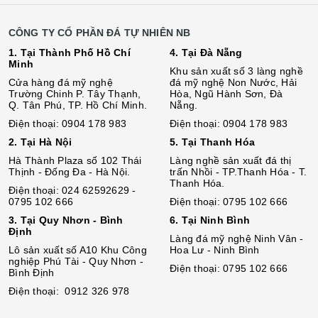
CÔNG TY CỔ PHẦN ĐÁ TỰ NHIÊN NB
1. Tại Thành Phố Hồ Chí
4. Tại Đà Nẵng
Minh
Khu sản xuất số 3 làng nghề
Cửa hàng đá mỹ nghệ
đá mỹ nghệ Non Nước, Hải
Trường Chinh P. Tây Thạnh,
Hòa, Ngũ Hành Sơn, Đà
Q. Tân Phú, TP. Hồ Chí Minh.
Nẵng.
Điện thoại: 0904 178 983
Điện thoại: 0904 178 983
2. Tại Hà Nội
5. Tại Thanh Hóa
Hà Thành Plaza số 102 Thái
Làng nghề sản xuất đá thị
Thịnh - Đống Đa - Hà Nội.
trấn Nhồi - TP.Thanh Hóa - T.
Thanh Hóa.
Điện thoại: 024 62592629 -
0795 102 666
Điện thoại: 0795 102 666
3. Tại Quy Nhơn - Bình
6. Tại Ninh Bình
Định
Làng đá mỹ nghệ Ninh Vân -
Lô sả
n
xuất số A10 Khu Công
Hoa Lư - Ninh Bình
nghiệp Phú Tài - Quy Nhơn -
Điện thoại: 0795 102 666
Bình Định
Điện thoại: 0912 326 978