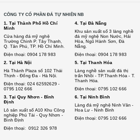
CÔNG TY CỔ PHẦN ĐÁ TỰ NHIÊN NB
1. Tại Thành Phố Hồ Chí
4. Tại Đà Nẵng
Minh
Khu sản xuất số 3 làng nghề
Cửa hàng đá mỹ nghệ
đá mỹ nghệ Non Nước, Hải
Trường Chinh P. Tây Thạnh,
Hòa, Ngũ Hành Sơn, Đà
Q. Tân Phú, TP. Hồ Chí Minh.
Nẵng.
Điện thoại: 0904 178 983
Điện thoại: 0904 178 983
2. Tại Hà Nội
5. Tại Thanh Hóa
Hà Thành Plaza số 102 Thái
Làng nghề sản xuất đá thị
Thịnh - Đống Đa - Hà Nội.
trấn Nhồi - TP.Thanh Hóa - T.
Thanh Hóa.
Điện thoại: 024 62592629 -
0795 102 666
Điện thoại: 0795 102 666
3. Tại Quy Nhơn - Bình
6. Tại Ninh Bình
Định
Làng đá mỹ nghệ Ninh Vân -
Lô sả
n
xuất số A10 Khu Công
Hoa Lư - Ninh Bình
nghiệp Phú Tài - Quy Nhơn -
Điện thoại: 0795 102 666
Bình Định
Điện thoại: 0912 326 978