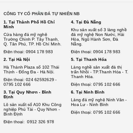
CÔNG TY CỔ PHẦN ĐÁ TỰ NHIÊN NB
1. Tại Thành Phố Hồ Chí
4. Tại Đà Nẵng
Minh
Khu sản xuất số 3 làng nghề
Cửa hàng đá mỹ nghệ
đá mỹ nghệ Non Nước, Hải
Trường Chinh P. Tây Thạnh,
Hòa, Ngũ Hành Sơn, Đà
Q. Tân Phú, TP. Hồ Chí Minh.
Nẵng.
Điện thoại: 0904 178 983
Điện thoại: 0904 178 983
2. Tại Hà Nội
5. Tại Thanh Hóa
Hà Thành Plaza số 102 Thái
Làng nghề sản xuất đá thị
Thịnh - Đống Đa - Hà Nội.
trấn Nhồi - TP.Thanh Hóa - T.
Thanh Hóa.
Điện thoại: 024 62592629 -
0795 102 666
Điện thoại: 0795 102 666
3. Tại Quy Nhơn - Bình
6. Tại Ninh Bình
Định
Làng đá mỹ nghệ Ninh Vân -
Lô sả
n
xuất số A10 Khu Công
Hoa Lư - Ninh Bình
nghiệp Phú Tài - Quy Nhơn -
Điện thoại: 0795 102 666
Bình Định
Điện thoại: 0912 326 978