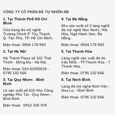
CÔNG TY CỔ PHẦN ĐÁ TỰ NHIÊN NB
1. Tại Thành Phố Hồ Chí
4. Tại Đà Nẵng
Minh
Khu sản xuất số 3 làng nghề
Cửa hàng đá mỹ nghệ
đá mỹ nghệ Non Nước, Hải
Trường Chinh P. Tây Thạnh,
Hòa, Ngũ Hành Sơn, Đà
Q. Tân Phú, TP. Hồ Chí Minh.
Nẵng.
Điện thoại: 0904 178 983
Điện thoại: 0904 178 983
2. Tại Hà Nội
5. Tại Thanh Hóa
Hà Thành Plaza số 102 Thái
Làng nghề sản xuất đá thị
Thịnh - Đống Đa - Hà Nội.
trấn Nhồi - TP.Thanh Hóa - T.
Thanh Hóa.
Điện thoại: 024 62592629 -
0795 102 666
Điện thoại: 0795 102 666
3. Tại Quy Nhơn - Bình
6. Tại Ninh Bình
Định
Làng đá mỹ nghệ Ninh Vân -
Lô sả
n
xuất số A10 Khu Công
Hoa Lư - Ninh Bình
nghiệp Phú Tài - Quy Nhơn -
Điện thoại: 0795 102 666
Bình Định
Điện thoại: 0912 326 978