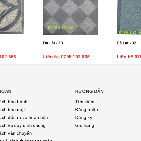
Đá Lát - 33
Đá Lát - 32
102 666
Liên hệ 0795 102 666
Liên hệ 07
KHOẢN
HƯỚNG DẪN
ách bảo hành
Tìm kiếm
ách bảo mật
Đăng nhập
ch đổi trả và hoàn tiền
Đăng ký
ách và quy định chung
Giỏ hàng
ách vận chuyển