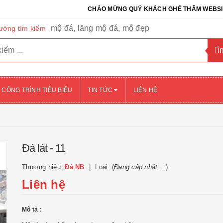
CHÀO MỪNG QUÝ KHÁCH GHÉ THĂM WEBSITE CỦA 
mộ đá, lăng mộ đá, mộ đẹp
ướng tìm kiếm
CÔNG TRÌNH TIÊU BIỂU
TIN TỨC
LIÊN HỆ
Đá lát - 11
Thương hiệu:
Đá NB
Loại: (
Đang cập nhật ...
)
Liên hệ
Mô tả :