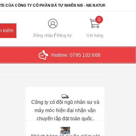
CÔNG TY CỔ PHẦN ĐÁ TỰ NHIÊN NB - NB NATURAL STONE. CHÚC QU
0
Đăng nhập
Đăng ký
Giỏ hàng
Hotline:
0795 102 666
Công ty có đội ngũ nhân sự và
máy móc hiện đại nhận vận
chuyển lắp đặt toàn quốc.