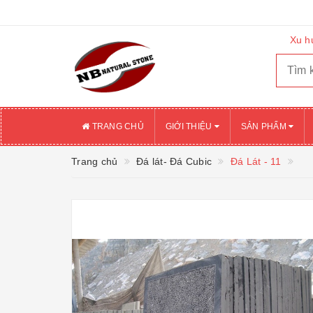
Xu h
TRANG CHỦ
GIỚI THIỆU
SẢN PHẨM
Trang chủ
Đá lát- Đá Cubic
Đá Lát - 11