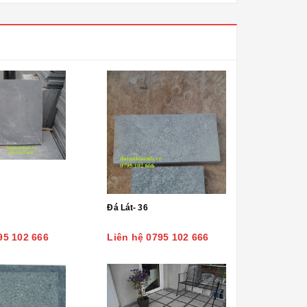
Đá Lát- 36
95 102 666
Liên hệ 0795 102 666