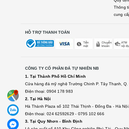
Quy địn
Thông t
cung cấ
HỖ TRỢ THANH TOÁN
CÔNG TY CỔ PHẦN ĐÁ TỰ NHIÊN NB
1. Tại Thành Phố Hồ Chí Minh
Cửa hàng đá mỹ nghệ Trường Chinh P. Tây Thạnh, Q. 
Điện thoại: 0904 178 983
2. Tại Hà Nội
Hà Thành Plaza số 102 Thái Thịnh - Đống Đa - Hà Nội
Điện thoại: 024 62592629 - 0795 102 666
3. Tại Quy Nhơn - Bình Định
Lô sả
n
xuất số A10 Khu Công nghiệp Phú Tài - Quy Nh