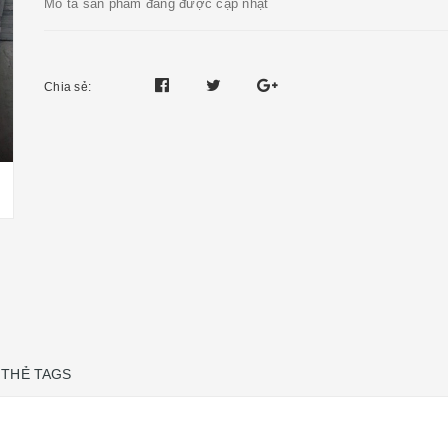
Mô tả sản phẩm đang được cập nhật
Chia sẻ:
THẺ TAGS