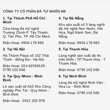
CÔNG TY CỔ PHẦN ĐÁ TỰ NHIÊN NB
1. Tại Thành Phố Hồ Chí
4. Tại Đà Nẵng
Minh
Khu sản xuất số 3 làng nghề
Cửa hàng đá mỹ nghệ
đá mỹ nghệ Non Nước, Hải
Trường Chinh P. Tây Thạnh,
Hòa, Ngũ Hành Sơn, Đà
Q. Tân Phú, TP. Hồ Chí Minh.
Nẵng.
Điện thoại: 0904 178 983
Điện thoại: 0904 178 983
2. Tại Hà Nội
5. Tại Thanh Hóa
Hà Thành Plaza số 102 Thái
Làng nghề sản xuất đá thị
Thịnh - Đống Đa - Hà Nội.
trấn Nhồi - TP.Thanh Hóa - T.
Thanh Hóa.
Điện thoại: 024 62592629 -
0795 102 666
Điện thoại: 0795 102 666
3. Tại Quy Nhơn - Bình
6. Tại Ninh Bình
Định
Làng đá mỹ nghệ Ninh Vân -
Lô sả
n
xuất số A10 Khu Công
Hoa Lư - Ninh Bình
nghiệp Phú Tài - Quy Nhơn -
Điện thoại: 0795 102 666
Bình Định
Điện thoại: 0912 326 978