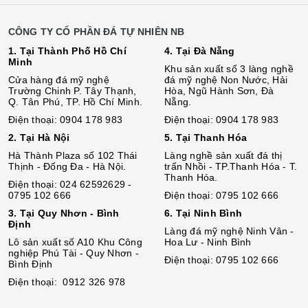
CÔNG TY CỔ PHẦN ĐÁ TỰ NHIÊN NB
1. Tại Thành Phố Hồ Chí
4. Tại Đà Nẵng
Minh
Khu sản xuất số 3 làng nghề
Cửa hàng đá mỹ nghệ
đá mỹ nghệ Non Nước, Hải
Trường Chinh P. Tây Thạnh,
Hòa, Ngũ Hành Sơn, Đà
Q. Tân Phú, TP. Hồ Chí Minh.
Nẵng.
Điện thoại: 0904 178 983
Điện thoại: 0904 178 983
2. Tại Hà Nội
5. Tại Thanh Hóa
Hà Thành Plaza số 102 Thái
Làng nghề sản xuất đá thị
Thịnh - Đống Đa - Hà Nội.
trấn Nhồi - TP.Thanh Hóa - T.
Thanh Hóa.
Điện thoại: 024 62592629 -
0795 102 666
Điện thoại: 0795 102 666
3. Tại Quy Nhơn - Bình
6. Tại Ninh Bình
Định
Làng đá mỹ nghệ Ninh Vân -
Lô sả
n
xuất số A10 Khu Công
Hoa Lư - Ninh Bình
nghiệp Phú Tài - Quy Nhơn -
Điện thoại: 0795 102 666
Bình Định
Điện thoại: 0912 326 978