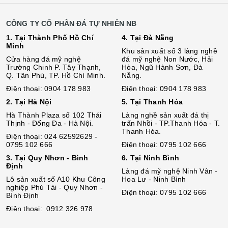
CÔNG TY CỔ PHẦN ĐÁ TỰ NHIÊN NB
1. Tại Thành Phố Hồ Chí
4. Tại Đà Nẵng
Minh
Khu sản xuất số 3 làng nghề
Cửa hàng đá mỹ nghệ
đá mỹ nghệ Non Nước, Hải
Trường Chinh P. Tây Thạnh,
Hòa, Ngũ Hành Sơn, Đà
Q. Tân Phú, TP. Hồ Chí Minh.
Nẵng.
Điện thoại: 0904 178 983
Điện thoại: 0904 178 983
2. Tại Hà Nội
5. Tại Thanh Hóa
Hà Thành Plaza số 102 Thái
Làng nghề sản xuất đá thị
Thịnh - Đống Đa - Hà Nội.
trấn Nhồi - TP.Thanh Hóa - T.
Thanh Hóa.
Điện thoại: 024 62592629 -
0795 102 666
Điện thoại: 0795 102 666
3. Tại Quy Nhơn - Bình
6. Tại Ninh Bình
Định
Làng đá mỹ nghệ Ninh Vân -
Lô sả
n
xuất số A10 Khu Công
Hoa Lư - Ninh Bình
nghiệp Phú Tài - Quy Nhơn -
Điện thoại: 0795 102 666
Bình Định
Điện thoại: 0912 326 978