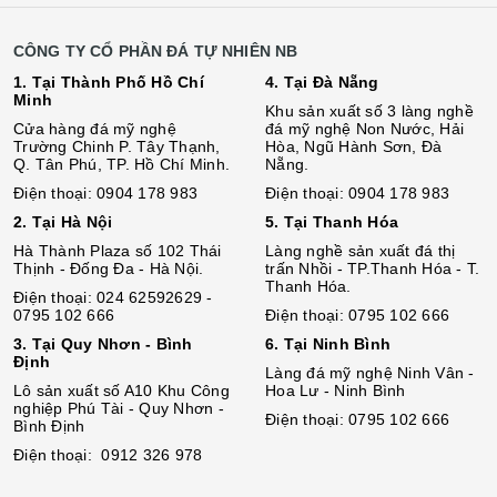
CÔNG TY CỔ PHẦN ĐÁ TỰ NHIÊN NB
1. Tại Thành Phố Hồ Chí
4. Tại Đà Nẵng
Minh
Khu sản xuất số 3 làng nghề
Cửa hàng đá mỹ nghệ
đá mỹ nghệ Non Nước, Hải
Trường Chinh P. Tây Thạnh,
Hòa, Ngũ Hành Sơn, Đà
Q. Tân Phú, TP. Hồ Chí Minh.
Nẵng.
Điện thoại: 0904 178 983
Điện thoại: 0904 178 983
2. Tại Hà Nội
5. Tại Thanh Hóa
Hà Thành Plaza số 102 Thái
Làng nghề sản xuất đá thị
Thịnh - Đống Đa - Hà Nội.
trấn Nhồi - TP.Thanh Hóa - T.
Thanh Hóa.
Điện thoại: 024 62592629 -
0795 102 666
Điện thoại: 0795 102 666
3. Tại Quy Nhơn - Bình
6. Tại Ninh Bình
Định
Làng đá mỹ nghệ Ninh Vân -
Lô sả
n
xuất số A10 Khu Công
Hoa Lư - Ninh Bình
nghiệp Phú Tài - Quy Nhơn -
Điện thoại: 0795 102 666
Bình Định
Điện thoại: 0912 326 978