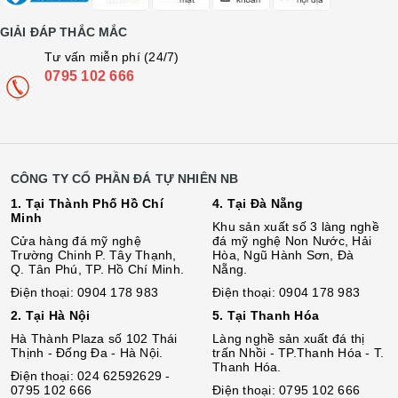
GIẢI ĐÁP THẮC MẮC
Tư vấn miễn phí (24/7)
0795 102 666
CÔNG TY CỔ PHẦN ĐÁ TỰ NHIÊN NB
1. Tại Thành Phố Hồ Chí
4. Tại Đà Nẵng
Minh
Khu sản xuất số 3 làng nghề
Cửa hàng đá mỹ nghệ
đá mỹ nghệ Non Nước, Hải
Trường Chinh P. Tây Thạnh,
Hòa, Ngũ Hành Sơn, Đà
Q. Tân Phú, TP. Hồ Chí Minh.
Nẵng.
Điện thoại: 0904 178 983
Điện thoại: 0904 178 983
2. Tại Hà Nội
5. Tại Thanh Hóa
Hà Thành Plaza số 102 Thái
Làng nghề sản xuất đá thị
Thịnh - Đống Đa - Hà Nội.
trấn Nhồi - TP.Thanh Hóa - T.
Thanh Hóa.
Điện thoại: 024 62592629 -
0795 102 666
Điện thoại: 0795 102 666