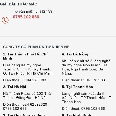
GIẢI ĐÁP THẮC MẮC
Tư vấn miễn phí (24/7)
0795 102 666
CÔNG TY CỔ PHẦN ĐÁ TỰ NHIÊN NB
1. Tại Thành Phố Hồ Chí
4. Tại Đà Nẵng
Minh
Khu sản xuất số 3 làng nghề
Cửa hàng đá mỹ nghệ
đá mỹ nghệ Non Nước, Hải
Trường Chinh P. Tây Thạnh,
Hòa, Ngũ Hành Sơn, Đà
Q. Tân Phú, TP. Hồ Chí Minh.
Nẵng.
Điện thoại: 0904 178 983
Điện thoại: 0904 178 983
2. Tại Hà Nội
5. Tại Thanh Hóa
Hà Thành Plaza số 102 Thái
Làng nghề sản xuất đá thị
Thịnh - Đống Đa - Hà Nội.
trấn Nhồi - TP.Thanh Hóa - T.
Thanh Hóa.
Điện thoại: 024 62592629 -
0795 102 666
Điện thoại: 0795 102 666
3. Tại Quy Nhơn - Bình
6. Tại Ninh Bình