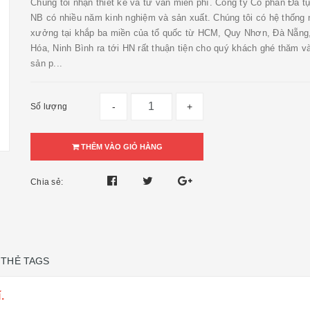
Chúng tôi nhận thiết kế và tư vấn miễn phí. Công ty Cổ phần Đá t
NB có nhiều năm kinh nghiệm và sản xuất. Chúng tôi có hệ thống 
xưởng tại khắp ba miền của tổ quốc từ HCM, Quy Nhơn, Đà Nẵng
Hóa, Ninh Bình ra tới HN rất thuận tiện cho quý khách ghé thăm 
sản p...
-
+
Số lượng
THÊM VÀO GIỎ HÀNG
Chia sẻ:
THẺ TAGS
.