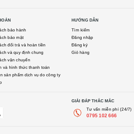
KHOẢN
HƯỚNG DẪN
ách bảo hành
Tìm kiếm
ách bảo mật
Đăng nhập
ch đổi trả và hoàn tiền
Đăng ký
ách và quy định chung
Giỏ hàng
ách vận chuyển
h và hình thức thanh toán
in sản phẩm dịch vụ do công ty
p
GIẢI ĐÁP THẮC MẮC
Tư vấn miễn phí (24/7)
0795 102 666