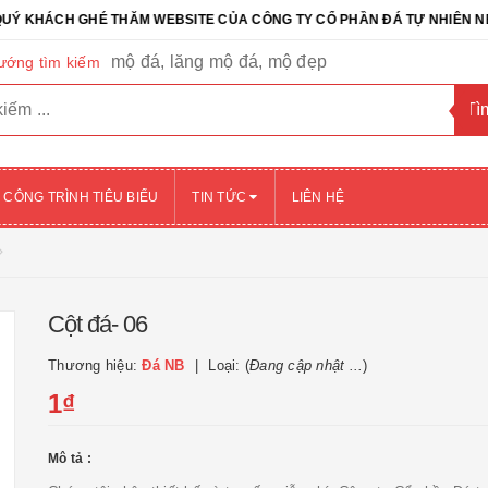
CH GHÉ THĂM WEBSITE CỦA CÔNG TY CỔ PHẦN ĐÁ TỰ NHIÊN NB - NB
mộ đá, lăng mộ đá, mộ đẹp
ướng tìm kiếm
CÔNG TRÌNH TIÊU BIỂU
TIN TỨC
LIÊN HỆ
Cột đá- 06
Thương hiệu:
Đá NB
Loại: (
Đang cập nhật ...
)
1₫
Mô tả :