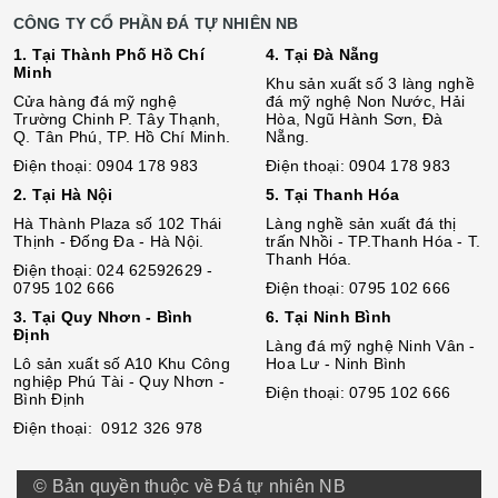
CÔNG TY CỔ PHẦN ĐÁ TỰ NHIÊN NB
1. Tại Thành Phố Hồ Chí
4. Tại Đà Nẵng
Minh
Khu sản xuất số 3 làng nghề
Cửa hàng đá mỹ nghệ
đá mỹ nghệ Non Nước, Hải
Trường Chinh P. Tây Thạnh,
Hòa, Ngũ Hành Sơn, Đà
Q. Tân Phú, TP. Hồ Chí Minh.
Nẵng.
Điện thoại: 0904 178 983
Điện thoại: 0904 178 983
2. Tại Hà Nội
5. Tại Thanh Hóa
Hà Thành Plaza số 102 Thái
Làng nghề sản xuất đá thị
Thịnh - Đống Đa - Hà Nội.
trấn Nhồi - TP.Thanh Hóa - T.
Thanh Hóa.
Điện thoại: 024 62592629 -
0795 102 666
Điện thoại: 0795 102 666
3. Tại Quy Nhơn - Bình
6. Tại Ninh Bình
Định
Làng đá mỹ nghệ Ninh Vân -
Lô sả
n
xuất số A10 Khu Công
Hoa Lư - Ninh Bình
nghiệp Phú Tài - Quy Nhơn -
Điện thoại: 0795 102 666
Bình Định
Điện thoại: 0912 326 978
© Bản quyền thuộc về Đá tự nhiên NB