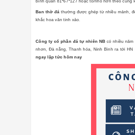
bình quân 81*67*127 hoặc to/nhỏ hơn theo cung lỗ
Ban thờ đá
thường được ghép từ nhiều mảnh, đế
khắc hoa văn tinh xảo.
Công ty cổ phần đá tự nhiên NB
có nhiều năm 
nhơn, Đà nẵng, Thanh hóa, Ninh Bình ra tới HN 
ngay lập tức hôm nay