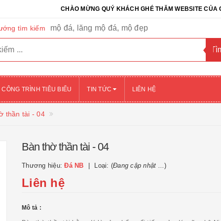
CHÀO MỪNG QUÝ KHÁCH GHÉ THĂM WEBSITE CỦA CÔNG TY 
mộ đá, lăng mộ đá, mộ đẹp
ướng tìm kiếm
CÔNG TRÌNH TIÊU BIỂU
TIN TỨC
LIÊN HỆ
ờ thần tài - 04
Bàn thờ thần tài - 04
Thương hiệu:
Đá NB
Loại: (
Đang cập nhật ...
)
Liên hệ
Mô tả :