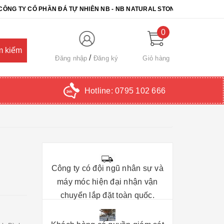
CỔ PHẦN ĐÁ TỰ NHIÊN NB - NB NATURAL STONE. CHÚC QUÝ KHÁCH 
0
Đăng nhập
Đăng ký
Giỏ hàng
Hotline:
0795 102 666
Công ty có đội ngũ nhân sự và
máy móc hiện đại nhận vận
chuyển lắp đặt toàn quốc.