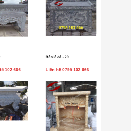
0
Bàn lễ đá - 29
95 102 666
Liên hệ 0795 102 666