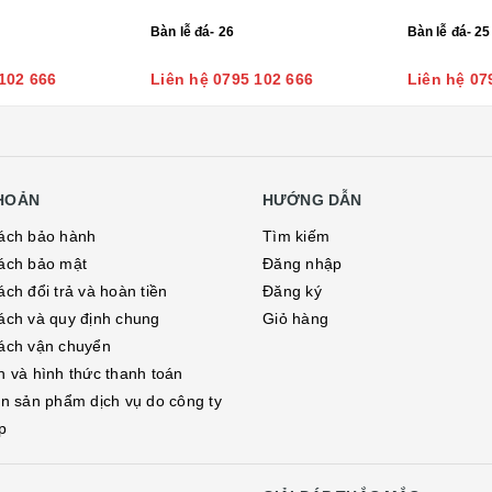
Bàn lễ đá- 26
Bàn lễ đá- 25
102 666
Liên hệ 0795 102 666
Liên hệ 07
KHOẢN
HƯỚNG DẪN
ách bảo hành
Tìm kiếm
ách bảo mật
Đăng nhập
ch đổi trả và hoàn tiền
Đăng ký
ách và quy định chung
Giỏ hàng
ách vận chuyển
h và hình thức thanh toán
in sản phẩm dịch vụ do công ty
p