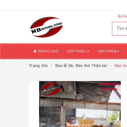
Xu h
TRANG CHỦ
GIỚI THIỆU
SẢN PHẨM
Trang chủ
Bàn lễ đá- Bàn thờ Thần tài
Bàn th