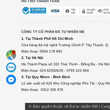
HỖ TRỢ THANH TOÁN
CÔNG TY CỔ PHẦN ĐÁ TỰ NHIÊN NB
1. Tại Thành Phố Hồ Chí Minh
Cửa hàng đá mỹ nghệ Trường Chinh P. Tây Thạnh, Q. 
Điện thoại: 0904 178 983
2. Tại Hà Nội
Hà Thành Plaza số 102 Thái Thịnh - Đống Đa - Hà Nội
Điện thoại: 024 62592629 - 0795 102 666
3. Tại Quy Nhơn - Bình Định
Lô sả
n
xuất số A10 Khu Công nghiệp Phú Tài - Quy Nh
Điện thoại: 0912 326 978
© Bản quyền thuộc về Đá tự nhiên NB
|
Cung