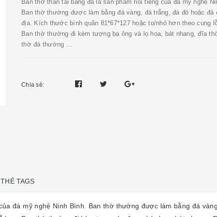
Bàn thờ thần tài bằng đá là sản phẩm nổi tiếng của đá mỹ nghệ Ni
Ban thờ thường được làm bằng đá vàng, đá trắng, đá đỏ hoặc đá 
địa. Kích thước bình quân 81*67*127 hoặc to/nhỏ hơn theo cung l
Ban thờ thường đi kèm tượng ba ông và lọ hoa, bát nhang, đĩa th
thờ đá thường ...
Chia sẻ:
THẺ TAGS
của đá mỹ nghệ Ninh Bình. Ban thờ thường được làm bằng đá vàng, 