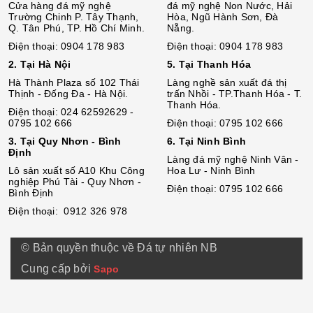
Cửa hàng đá mỹ nghệ
đá mỹ nghệ Non Nước, Hải
Trường Chinh P. Tây Thạnh,
Hòa, Ngũ Hành Sơn, Đà
Q. Tân Phú, TP. Hồ Chí Minh.
Nẵng.
Điện thoại: 0904 178 983
Điện thoại: 0904 178 983
2. Tại Hà Nội
5. Tại Thanh Hóa
Hà Thành Plaza số 102 Thái
Làng nghề sản xuất đá thị
Thịnh - Đống Đa - Hà Nội.
trấn Nhồi - TP.Thanh Hóa - T.
Thanh Hóa.
Điện thoại: 024 62592629 -
0795 102 666
Điện thoại: 0795 102 666
3. Tại Quy Nhơn - Bình
6. Tại Ninh Bình
Định
Làng đá mỹ nghệ Ninh Vân -
Lô sả
n
xuất số A10 Khu Công
Hoa Lư - Ninh Bình
nghiệp Phú Tài - Quy Nhơn -
Điện thoại: 0795 102 666
Bình Định
Điện thoại: 0912 326 978
© Bản quyền thuộc về Đá tự nhiên NB
Cung cấp bởi
Sapo