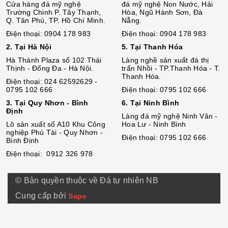
Cửa hàng đá mỹ nghệ
đá mỹ nghệ Non Nước, Hải
Trường Chinh P. Tây Thạnh,
Hòa, Ngũ Hành Sơn, Đà
Q. Tân Phú, TP. Hồ Chí Minh.
Nẵng.
Điện thoại: 0904 178 983
Điện thoại: 0904 178 983
2. Tại Hà Nội
5. Tại Thanh Hóa
Hà Thành Plaza số 102 Thái
Làng nghề sản xuất đá thị
Thịnh - Đống Đa - Hà Nội.
trấn Nhồi - TP.Thanh Hóa - T.
Thanh Hóa.
Điện thoại: 024 62592629 -
0795 102 666
Điện thoại: 0795 102 666
3. Tại Quy Nhơn - Bình
6. Tại Ninh Bình
Định
Làng đá mỹ nghệ Ninh Vân -
Lô sả
n
xuất số A10 Khu Công
Hoa Lư - Ninh Bình
nghiệp Phú Tài - Quy Nhơn -
Điện thoại: 0795 102 666
Bình Định
Điện thoại: 0912 326 978
© Bản quyền thuộc về Đá tự nhiên NB
Cung cấp bởi
Sapo