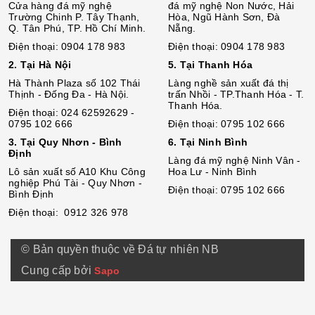
Cửa hàng đá mỹ nghệ
đá mỹ nghệ Non Nước, Hải
Trường Chinh P. Tây Thạnh,
Hòa, Ngũ Hành Sơn, Đà
Q. Tân Phú, TP. Hồ Chí Minh.
Nẵng.
Điện thoại: 0904 178 983
Điện thoại: 0904 178 983
2. Tại Hà Nội
5. Tại Thanh Hóa
Hà Thành Plaza số 102 Thái
Làng nghề sản xuất đá thị
Thịnh - Đống Đa - Hà Nội.
trấn Nhồi - TP.Thanh Hóa - T.
Thanh Hóa.
Điện thoại: 024 62592629 -
0795 102 666
Điện thoại: 0795 102 666
3. Tại Quy Nhơn - Bình
6. Tại Ninh Bình
Định
Làng đá mỹ nghệ Ninh Vân -
Lô sả
n
xuất số A10 Khu Công
Hoa Lư - Ninh Bình
nghiệp Phú Tài - Quy Nhơn -
Điện thoại: 0795 102 666
Bình Định
Điện thoại: 0912 326 978
© Bản quyền thuộc về Đá tự nhiên NB
Cung cấp bởi
Sapo