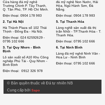
Cửa hàng đá mỹ nghệ
đá mỹ nghệ Non Nước, Hải
Trường Chinh P. Tây Thạnh,
Hòa, Ngũ Hành Sơn, Đà
Q. Tân Phú, TP. Hồ Chí Minh.
Nẵng.
Điện thoại: 0904 178 983
Điện thoại: 0904 178 983
2. Tại Hà Nội
5. Tại Thanh Hóa
Hà Thành Plaza số 102 Thái
Làng nghề sản xuất đá thị
Thịnh - Đống Đa - Hà Nội.
trấn Nhồi - TP.Thanh Hóa - T.
Thanh Hóa.
Điện thoại: 024 62592629 -
0795 102 666
Điện thoại: 0795 102 666
3. Tại Quy Nhơn - Bình
6. Tại Ninh Bình
Định
Làng đá mỹ nghệ Ninh Vân -
Lô sả
n
xuất số A10 Khu Công
Hoa Lư - Ninh Bình
nghiệp Phú Tài - Quy Nhơn -
Điện thoại: 0795 102 666
Bình Định
Điện thoại: 0912 326 978
© Bản quyền thuộc về Đá tự nhiên NB
Cung cấp bởi
Sapo