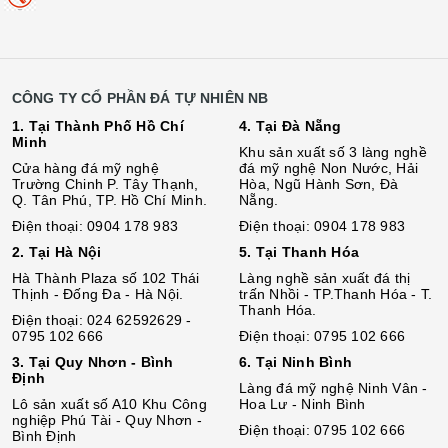
CÔNG TY CỔ PHẦN ĐÁ TỰ NHIÊN NB
1. Tại Thành Phố Hồ Chí
4. Tại Đà Nẵng
Minh
Khu sản xuất số 3 làng nghề
Cửa hàng đá mỹ nghệ
đá mỹ nghệ Non Nước, Hải
Trường Chinh P. Tây Thạnh,
Hòa, Ngũ Hành Sơn, Đà
Q. Tân Phú, TP. Hồ Chí Minh.
Nẵng.
Điện thoại: 0904 178 983
Điện thoại: 0904 178 983
2. Tại Hà Nội
5. Tại Thanh Hóa
Hà Thành Plaza số 102 Thái
Làng nghề sản xuất đá thị
Thịnh - Đống Đa - Hà Nội.
trấn Nhồi - TP.Thanh Hóa - T.
Thanh Hóa.
Điện thoại: 024 62592629 -
0795 102 666
Điện thoại: 0795 102 666
3. Tại Quy Nhơn - Bình
6. Tại Ninh Bình
Định
Làng đá mỹ nghệ Ninh Vân -
Lô sả
n
xuất số A10 Khu Công
Hoa Lư - Ninh Bình
nghiệp Phú Tài - Quy Nhơn -
Điện thoại: 0795 102 666
Bình Định