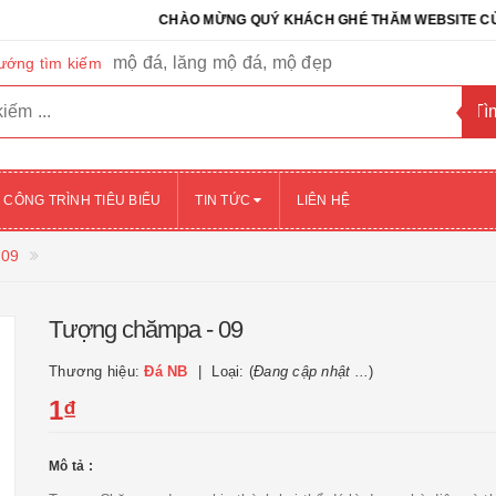
CHÀO MỪNG QUÝ KHÁCH GHÉ THĂM WEBSITE CỦA CÔNG 
mộ đá, lăng mộ đá, mộ đẹp
ướng tìm kiếm
CÔNG TRÌNH TIÊU BIỂU
TIN TỨC
LIÊN HỆ
 09
Tượng chămpa - 09
Thương hiệu:
Đá NB
Loại: (
Đang cập nhật ...
)
1₫
Mô tả :