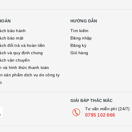
KHOẢN
HƯỚNG DẪN
ách bảo hành
Tìm kiếm
ách bảo mật
Đăng nhập
ch đổi trả và hoàn tiền
Đăng ký
ách và quy định chung
Giỏ hàng
ách vận chuyển
h và hình thức thanh toán
in sản phẩm dịch vụ do công ty
p
GIẢI ĐÁP THẮC MẮC
Tư vấn miễn phí (24/7)
0795 102 666