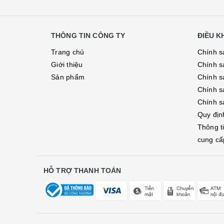
THÔNG TIN CÔNG TY
ĐIỀU 
Trang chủ
Chính s
Giới thiệu
Chính s
Sản phẩm
Chính sá
Chính s
Chính s
Quy địn
Thông t
cung cấ
HỖ TRỢ THANH TOÁN