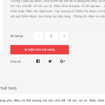
Tượng Chăm pa được chia thành hai thể đó là dạng phù điêu và t
với các chủ đề về voi, sư tử, thần chim Garuda, vũ nữ apxara... 
chân hoặc thân các tháp tràm. Các tượng cổ Chăm Pa được coi là
vật quý hiếm được lưu trong các bảo tàng. Chúng tôi nhận tư vấn 
...
-
+
Số lượng
THÊM VÀO GIỎ HÀNG
Chia sẻ:
THẺ TAGS
ạng phù điêu và thể tượng với các chủ đề về voi, sư tử, thần chim