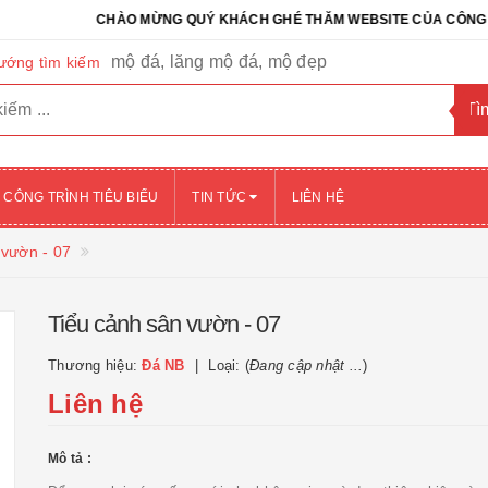
CHÀO MỪNG QUÝ KHÁCH GHÉ THĂM WEBSITE CỦA CÔNG TY CỔ P
mộ đá, lăng mộ đá, mộ đẹp
ướng tìm kiếm
CÔNG TRÌNH TIÊU BIỂU
TIN TỨC
LIÊN HỆ
 vườn - 07
Tiểu cảnh sân vườn - 07
Thương hiệu:
Đá NB
Loại: (
Đang cập nhật ...
)
Liên hệ
Mô tả :