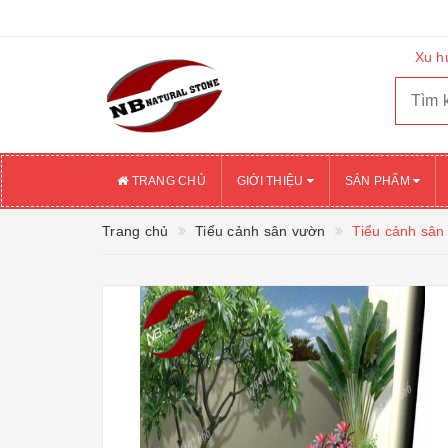
Xu h
TRANG CHỦ
GIỚI THIỆU
SẢN PHẨM
Trang chủ
Tiểu cảnh sân vườn
Tiểu cảnh sân