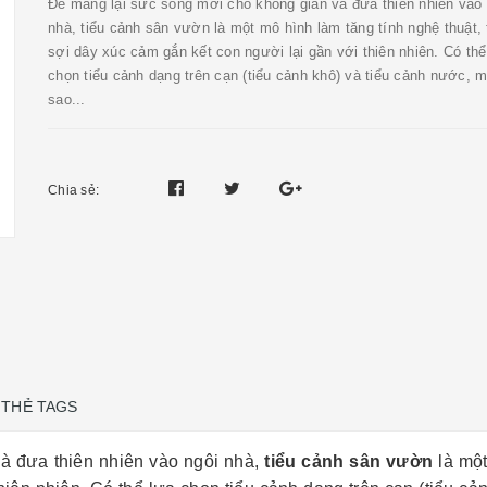
Để mang lại sức sống mới cho không gian và đưa thiên nhiên vào 
nhà, tiểu cảnh sân vườn là một mô hình làm tăng tính nghệ thuật, 
sợi dây xúc cảm gắn kết con người lại gần với thiên nhiên. Có thể
chọn tiểu cảnh dạng trên cạn (tiểu cảnh khô) và tiểu cảnh nước, m
sao...
Chia sẻ:
THẺ TAGS
à đưa thiên nhiên vào ngôi nhà,
tiểu cảnh sân vườn
là một