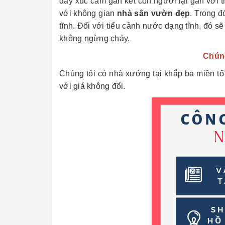
dây xúc cảm gắn kết con người lại gần với t
với không gian
nhà sân vườn đẹp
. Trong đ
tĩnh. Đối với tiểu cảnh nước dạng tĩnh, đó s
không ngừng chảy.
Chúng
Chúng tôi có nhà xưởng tại khắp ba miền t
với giá không đổi.