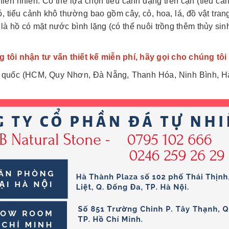
hiên nhiên. Có thể lựa chọn tiểu cảnh dạng trên cạn (tiểu c
ó, tiểu cảnh khô thường bao gồm cây, cỏ, hoa, lá, đồ vật t
ẽ là hồ có mặt nước bình lặng (có thể nuôi trồng thêm thủy si
 tôi nhận tư vấn thiết kế miễn phí, hãy gọi cho chúng tôi
ổ quốc (HCM, Quy Nhơn, Đà Nẵng, Thanh Hóa, Ninh Bình, Hà N