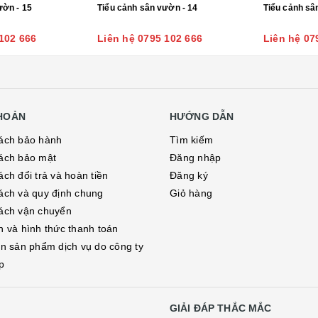
ườn - 15
Tiểu cảnh sân vườn - 14
Tiểu cảnh sâ
102 666
Liên hệ 0795 102 666
Liên hệ 07
KHOẢN
HƯỚNG DẪN
ách bảo hành
Tìm kiếm
ách bảo mật
Đăng nhập
ch đổi trả và hoàn tiền
Đăng ký
ách và quy định chung
Giỏ hàng
ách vận chuyển
h và hình thức thanh toán
in sản phẩm dịch vụ do công ty
p
GIẢI ĐÁP THẮC MẮC