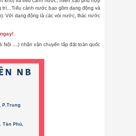
ảnh khô) và tiểu cảnh nước, miễn sao phù hợp
rang trí…Tiểu cảnh nước bao gồm dạng động và
nh). Với dạng động là các vòi nước, thác nước
 ngay!
ội ....) nhận vận chuyển lắp đặt toàn quốc