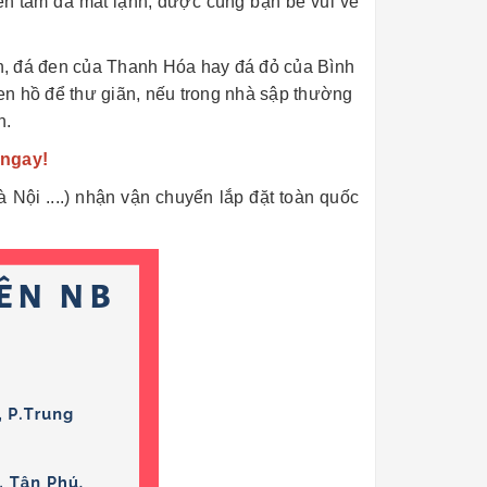
ên tấm đá mát lạnh, được cùng bạn bè vui vẻ
n, đá đen của Thanh Hóa hay đá đỏ của Bình
en hồ để thư giãn, nếu trong nhà sập thường
n.
 ngay!
ội ....) nhận vận chuyển lắp đặt toàn quốc