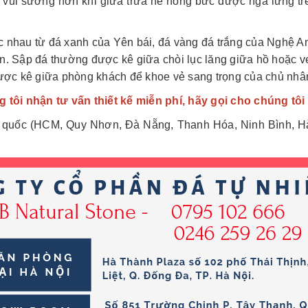
gì vui sướng hơn khi giữa trưa hè nóng bức được ngả lưng tr
c nhau từ đá xanh của Yên bái, đá vàng đá trắng của Nghệ A
iên. Sập đá thường được kê giữa chòi lục lăng giữa hồ hoặc v
ược kê giữa phòng khách để khoe vẻ sang trọng của chủ nhâ
 tôi nhận tư vấn thiết kế miễn phí, hãy gọi cho chúng tôi
ổ quốc (HCM, Quy Nhơn, Đà Nẵng, Thanh Hóa, Ninh Bình, Hà N