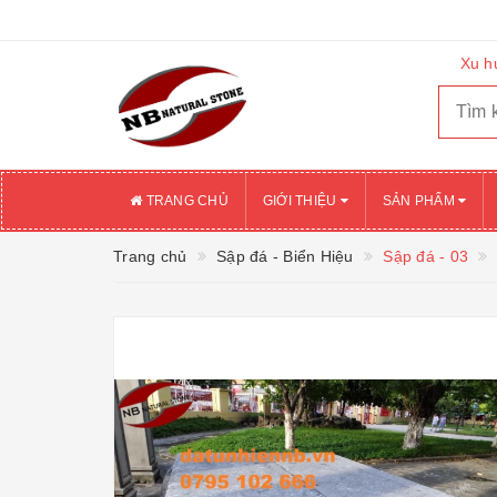
Xu h
TRANG CHỦ
GIỚI THIỆU
SẢN PHẨM
Trang chủ
Sập đá - Biển Hiệu
Sập đá - 03