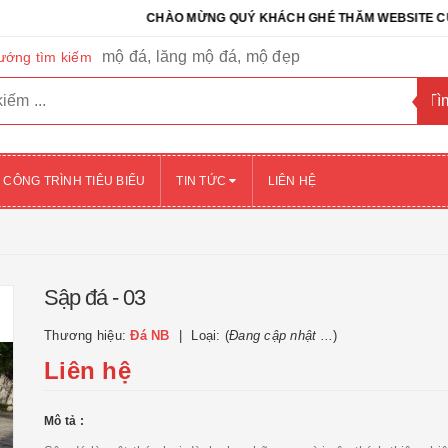
CHÀO MỪNG QUÝ KHÁCH GHÉ THĂM WEBSITE CỦA CÔNG
mộ đá, lăng mộ đá, mộ đẹp
ướng tìm kiếm
CÔNG TRÌNH TIÊU BIỂU
TIN TỨC
LIÊN HỆ
Sập đá - 03
Thương hiệu:
Đá NB
Loại: (
Đang cập nhật ...
)
Liên hệ
Mô tả :