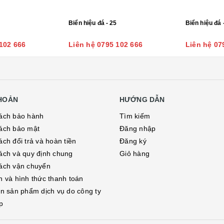
Biển hiệu đá - 25
Biển hiệu đá 
102 666
Liên hệ 0795 102 666
Liên hệ 07
KHOẢN
HƯỚNG DẪN
ách bảo hành
Tìm kiếm
ách bảo mật
Đăng nhập
ch đổi trả và hoàn tiền
Đăng ký
ách và quy định chung
Giỏ hàng
ách vận chuyển
h và hình thức thanh toán
in sản phẩm dịch vụ do công ty
p