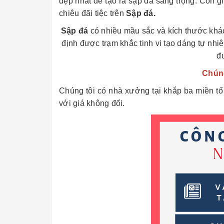
đẹp nhất để tạo ra sập đá sang trọng. Còn 
chiêu đãi tiệc trên
Sập đá.
Sập đá
có nhiều mầu sắc và kích thước khá
định được trạm khắc tinh vi tạo dáng tự nh
đ
Chúng
Chúng tôi có nhà xưởng tại khắp ba miền t
với giá không đổi.