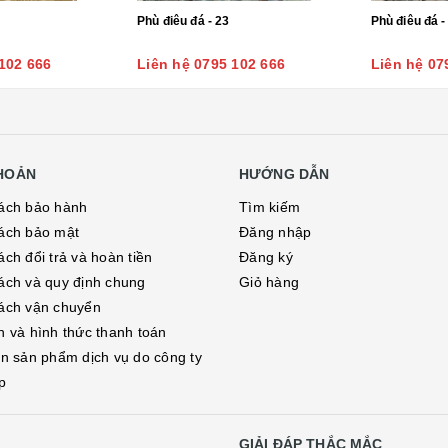
Phù điêu đá - 23
Phù điêu đá -
102 666
Liên hệ 0795 102 666
Liên hệ 07
KHOẢN
HƯỚNG DẪN
ách bảo hành
Tìm kiếm
ách bảo mật
Đăng nhập
ch đổi trả và hoàn tiền
Đăng ký
ách và quy định chung
Giỏ hàng
ách vận chuyển
h và hình thức thanh toán
in sản phẩm dịch vụ do công ty
p
GIẢI ĐÁP THẮC MẮC