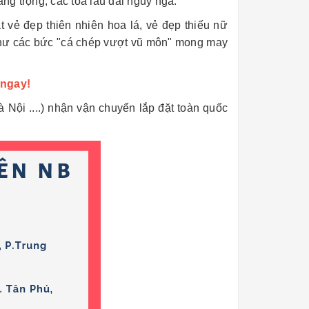
ng trọng, các tòa lâu đài nguy nga.
t vẻ đẹp thiên nhiên hoa lá, vẻ đẹp thiếu nữ
hư các bức "cá chép vượt vũ môn" mong may
 ngay!
ội ....) nhận vận chuyển lắp đặt toàn quốc