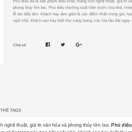
Phù điêu đá là sản phẩm điêu khắc mang tính nghệ thuật, giá trị v
phong thủy lớn lao. Phù điêu thường xuất hiện trước tòa nhà, tro
lễ tân tiếp đón khách hay đơn giản là các điểm nhấn trong góc họa
ngôi nhà, khách sạn hay biệt thự sang trọng, các tòa lâu đài nguy 
Chia sẻ:
THẺ TAGS
 nghệ thuật, giá trị văn hóa và phong thủy lớn lao.
Phù điê