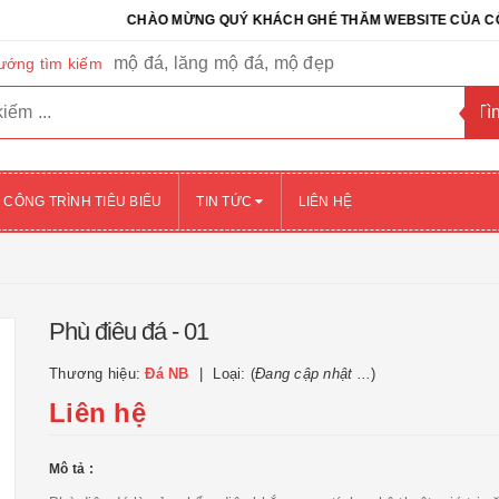
CHÀO MỪNG QUÝ KHÁCH GHÉ THĂM WEBSITE CỦA CÔNG TY C
mộ đá, lăng mộ đá, mộ đẹp
ướng tìm kiếm
CÔNG TRÌNH TIÊU BIỂU
TIN TỨC
LIÊN HỆ
Phù điêu đá - 01
Thương hiệu:
Đá NB
Loại: (
Đang cập nhật ...
)
Liên hệ
Mô tả :