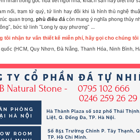
ểm nhấn trong góc họa tiết ngôi nhà, khách sạn hay biệt thự sa
 nổi, trạm tứ quý, tứ linh hay đôi khi là hình thù nghệ thuậ
trúc quan trọng,
phù điêu đá
còn mang ý nghĩa phong thủy n
ông", bức tứ linh "Long ly quy phượng" ...
 tôi nhận tư vấn thiết kế miễn phí, hãy gọi cho chúng tôi
ổ quốc (HCM, Quy Nhơn, Đà Nẵng, Thanh Hóa, Ninh Bình, Hà N