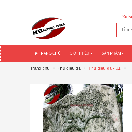
Xu h
TRANG CHỦ
GIỚI THIỆU
SẢN PHẨM
Trang chủ
Phù điêu đá
Phù điêu đá - 01